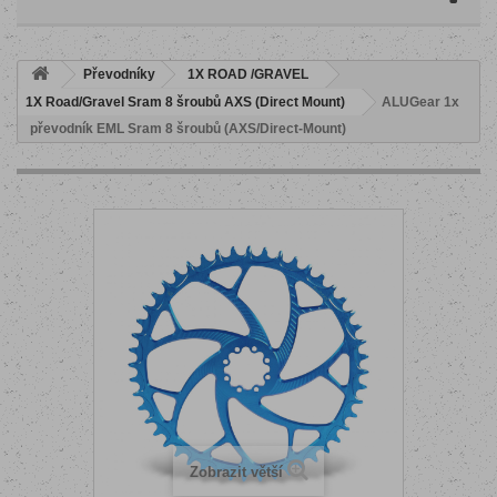
Převodníky
1X ROAD /GRAVEL
1X Road/Gravel Sram 8 šroubů AXS (Direct Mount)
ALUGear 1x
převodník EML Sram 8 šroubů (AXS/Direct-Mount)
Zobrazit větší