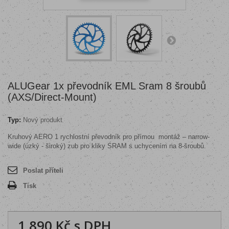
ALUGear 1x převodník EML Sram 8 šroubů
(AXS/Direct-Mount)
Typ:
Nový produkt
Kruhový AERO 1 rychlostní převodník pro přímou
montáž – narrow-
wide (úzký - široký) zub pro kliky SRAM s uchycením na 8-šroubů.
Poslat příteli
Tisk
1 890 Kč
s DPH