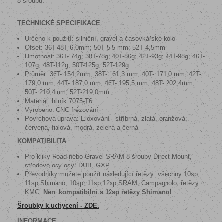
8-šroubů.
TECHNICKÉ SPECIFIKACE
Určeno k použití: silniční, gravel a časovkářské kolo
Ofset: 36T-48T 6,0mm; 50T 5,5 mm; 52T 4,5mm
Hmotnost: 36T- 74g; 38T-78g; 40T-86g; 42T-93g; 44T-98g; 46T-
107g; 48T-112g; 50T-125g; 52T-129g
Průměr: 36T- 154,2mm; 38T- 161,3 mm; 40T- 171,0 mm; 42T-
179,0 mm; 44T- 187,0 mm; 46T- 195,5 mm; 48T- 202,4mm;
50T- 210,4mm; 52T-219,0mm
Materiál: hliník 7075-T6
Vyrobeno: CNC frézování
Povrchová úprava:
Eloxování - stříbrná, zlatá, oranžová,
červená, fialová, modrá, zelená a černá
KOMPATIBILITA
Pro kliky Road nebo Gravel SRAM 8 šrouby Direct Mount,
středové osy osy: DUB, GXP
Převodníky můžete použít následující řetězy: všechny 10sp,
11sp Shimano; 10sp, 11sp,12sp SRAM; Campagnolo; řetězy
KMC.
Není kompatibilní s 12sp řetězy Shimano!
Šroubky k uchycení - ZDE.
INFORMACE