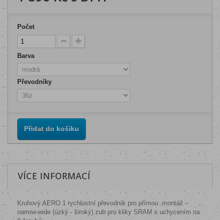
Počet
Barva
Převodníky
Přidat do košíku
VÍCE INFORMACÍ
Kruhový AERO 1 rychlostní převodník pro přímou
montáž –
narrow-wide (úzký - široký) zub pro kliky SRAM s uchycením na