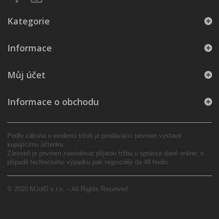
Kategorie
Informace
Můj účet
Informace o obchodu
Podle zákona o evidenci tržeb je prodávající povinen vystavit
kupujícímu účtenku.
Zároveň je povinen zaevidovat přijatou tržbu u správce daně online; v
případě technického výpadku pak nejpozději do 48 hodin.
© 2020 MJofD s.r.o. – All Rights Reserved