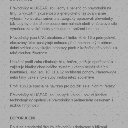
Převodníky ALUGEAR jsou jedny z nejlehčích převodníků na
trhu. S využitím zkušeností a energického testování jsme
vylepšili konstrukci ramen a strategicky opracovali převodníky
tak, aby bylo dosaženo pouze minimálních obětí v nárazové síle
výměnou za velké zisky vzhledem k
snížení hmotnosti.
Převodníky jsou CNC obráběné z hliníku 7075 T6 a průmyslově
eloxovány, elox poskytuje ochranu před mechanickým otěrem,
dobrý vzhled a vynikající hmatový pocit z každého převodníku a
také dlouhou životnost.
Unikátní profil zubu eliminuje hluk řetězu, snižuje opotřebení a
zajišťuje hladký chod celého systému všech nejběžnějších
kombinací, jako jsou 10, 11 a 12 rychlostní pohony. Narrow-wide
nebo taky úzké široké zuby vedou řetěz spolehlivě
Profil zubu je speciálně navržen pro použití se silničními řetězy
Převodníky ALUGEAR jsou nejlepší volbou, pokud hledáte
technologicky spolehlivé převodníky s jedinečným designem a
nízkou hmotností
DOPORUČENÍ
Použijte standardní šrouby převodníku dodávané s klikami