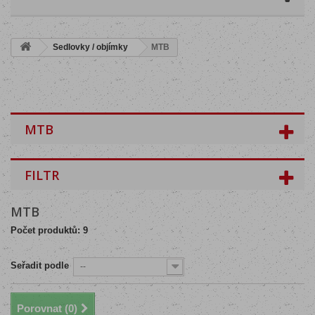
Sedlovky / objímky
MTB
MTB
FILTR
MTB
Počet produktů: 9
Seřadit podle
--
Porovnat (
0
)