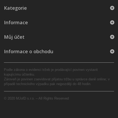
Kategorie
Informace
Můj účet
Informace o obchodu
Podle zákona o evidenci tržeb je prodávající povinen vystavit
kupujícímu účtenku.
Zároveň je povinen zaevidovat přijatou tržbu u správce daně online; v
případě technického výpadku pak nejpozději do 48 hodin.
© 2020 MJofD s.r.o. – All Rights Reserved