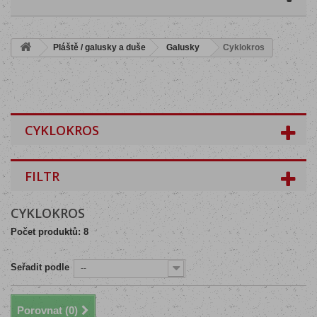
Pláště / galusky a duše
Galusky
Cyklokros
CYKLOKROS
FILTR
CYKLOKROS
Počet produktů: 8
Seřadit podle
--
Porovnat (
0
)