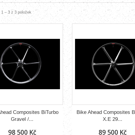
 1 – 3 z 3 položek
Ahead Composites BiTurbo
Bike Ahead Composites B
Gravel /...
X.E 29...
98 500 Kč
89 500 Kč