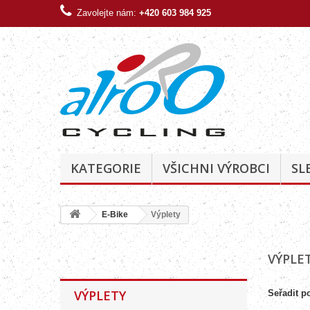
Zavolejte nám:
+420 603 984 925
KATEGORIE
VŠICHNI VÝROBCI
SL
E-Bike
Výplety
VÝPLE
VÝPLETY
Seřadit p