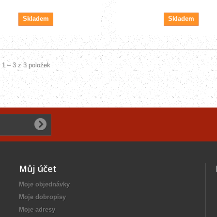
Skladem
Skladem
 1 – 3 z 3 položek
Můj účet
Moje objednávky
Moje dobropisy
Moje adresy