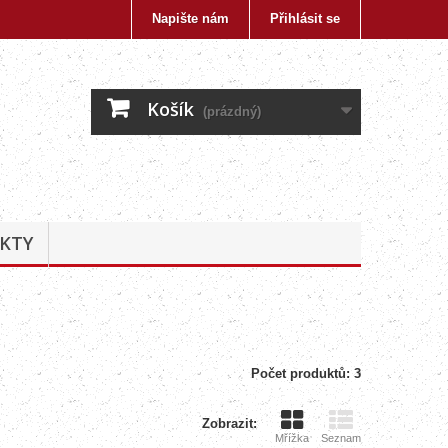
Napište nám
Přihlásit se
Košík
(prázdný)
KTY
Počet produktů: 3
Zobrazit:
Mřížka
Seznam