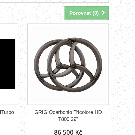
Porovnat (
0
)
iTurbo
GRIGIOcarbonio Tricolore HD
T800 29"
86 500 Kč