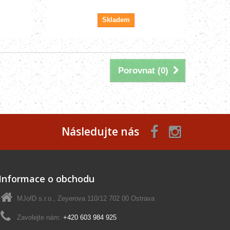
Skladem
Porovnat (
0
)
Následujte nás
Informace o obchodu
MJofD s.r.o., Zeyerova 110/12 702 00 Ostrava
Zavolejte nám:
+420 603 984 925