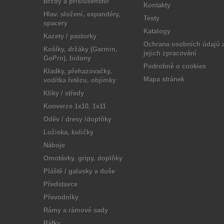
Brzdy a příslušenství
Kontakty
Hlav. složení, expandéry,
Testy
spacery
Katalogy
Kazety / pastorky
Ochrana osobních údajů 
Košíky, držáky (Garmin,
jejich zpracování
GoPro), bidony
Podrobně o cookies
Kladky, přehazovačky,
Mapa stránek
vodítka řetězu, objímky
Kliky / středy
Konverze 1x10, 1x11
Oděv / dresy /doplňky
Ložiska, kuličky
Náboje
Omotávky, gripy, doplňky
Pláště / galusky a duše
Představce
Převodníky
Rámy a rámové sady
Ráfky