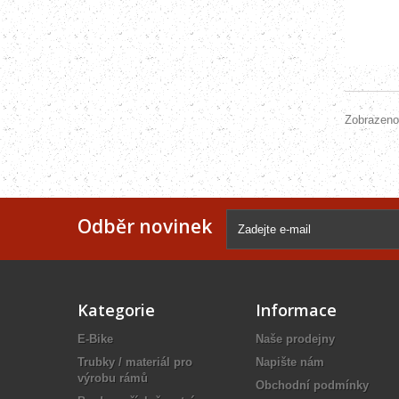
Zobrazeno
Odběr novinek
Kategorie
Informace
E-Bike
Naše prodejny
Trubky / materiál pro
Napište nám
výrobu rámů
Obchodní podmínky