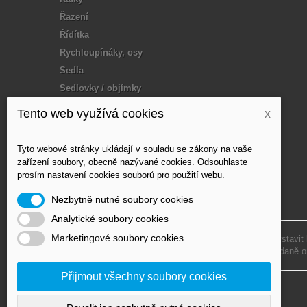
Řazení
Řídítka
Rychloupínáky, osy
Sedla
Sedlovky / objímky
Tuning / doplňky
Tento web využívá cookies
x
Vidlice
Vosk, mazání
Tyto webové stránky ukládají v souladu se zákony na vaše
Výplet - paprsky
zařízení soubory, obecně nazývané cookies. Odsouhlaste
prosím nastavení cookies souborů pro použití webu.
Zapletená kola, Disc,
loukoťe
Nezbytně nutné soubory cookies
Analytické soubory cookies
Marketingové soubory cookies
Podle zákona o evidenci tržeb je prodávající povinen vystavit
Zároveň je povinen zaevidovat přijatou tržbu u správce daně o
Přijmout všechny soubory cookies
© 2020 MJofD s.r.o. – All Rights Reserved