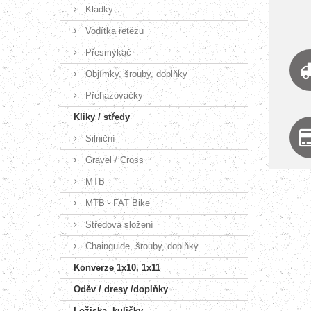
Kladky
Vodítka řetězu
Přesmykač
Objímky, šrouby, doplňky
Přehazovačky
Kliky / středy
Silniční
Gravel / Cross
MTB
MTB - FAT Bike
Středová složení
Chainguide, šrouby, doplňky
Konverze 1x10, 1x11
Oděv / dresy /doplňky
Ložiska, kuličky