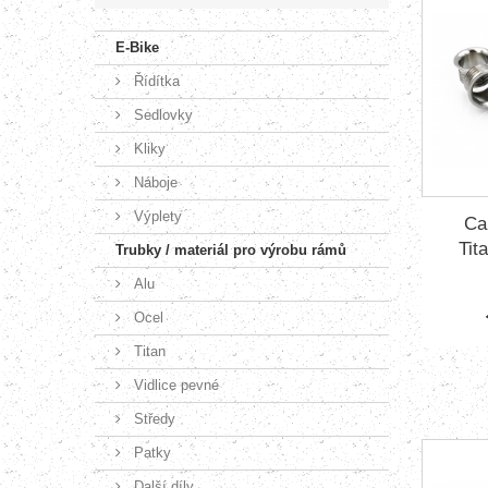
E-Bike
Řídítka
Sedlovky
Kliky
Náboje
Výplety
Ca
Tit
Trubky / materiál pro výrobu rámů
Alu
Ocel
Titan
Vidlice pevné
Středy
Patky
Další díly