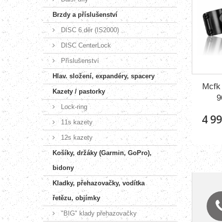
Brzdy a příslušenství
DISC 6 děr (IS2000)
DISC CenterLock
Příslušenství
Hlav. složení, expandéry, spacery
Mcfk
Kazety / pastorky
9
Lock-ring
4 99
11s kazety
12s kazety
Košíky, držáky (Garmin, GoPro),
bidony
Kladky, přehazovačky, vodítka
řetězu, objímky
"BIG" klady přehazovačky