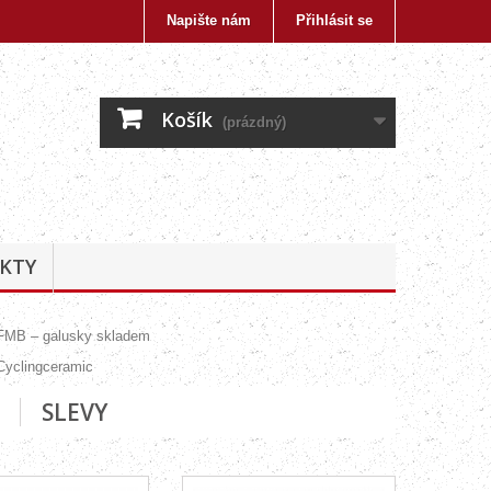
Napište nám
Přihlásit se
Košík
(prázdný)
KTY
SLEVY