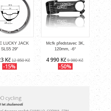
E LUCKY JACK
Mcfk představec 3K,
SLS5 29"
120mm, -6°
23 Kč
4 990 Kč
12 850 Kč
9 980 Kč
-15%
-50%
O cycling
 let zkušeností