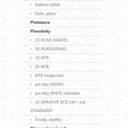
Dráhové pláště
Duše, pásky
Představce
Převodníky
1X ROAD /GRAVEL
2X ROAD/GRAVEL
1X MTB
2X MTB
MTB integrované
pro kliky INGRID
pro kliky WHITE Industries
1X DRÁHOVÉ BCD 144 + jiné
STANDARDY
Šrouby, doplňky