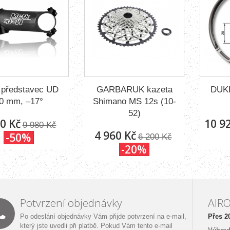
 představec UD
GARBARUK kazeta
DUK
0 mm, –17°
Shimano MS 12s (10-
52)
0 Kč
10 9
9 980 Kč
4 960 Kč
-50%
6 200 Kč
-20%
Potvrzení objednávky
AIRO
Po odeslání objednávky Vám přijde potvrzení na e‑mail,
Přes 20
který jste uvedli při platbě. Pokud Vám tento e‑mail