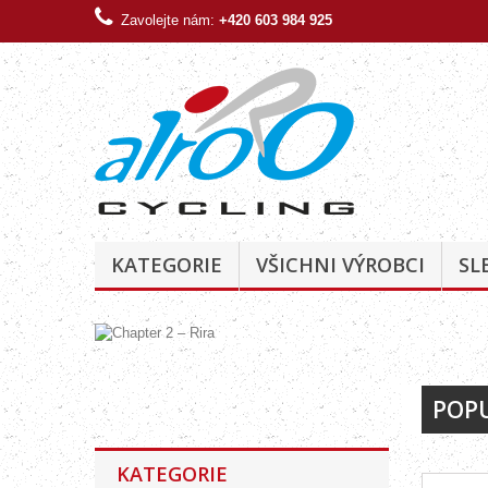
Zavolejte nám:
+420 603 984 925
KATEGORIE
VŠICHNI VÝROBCI
SL
Katalog
POP
ke stažení
KATEGORIE