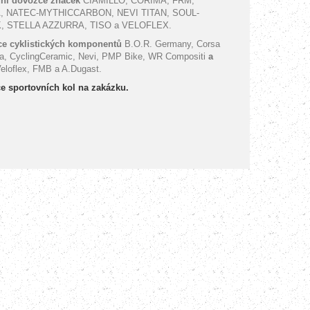
ní dovozce značek
CIAMILLO, CORIMA, FRM,
, NATEC-MYTHICCARBON, NEVI TITAN, SOUL-
, STELLA AZZURRA, TISO a VELOFLEX.
e cyklistických komponentů
B.O.R. Germany, Corsa
a, CyclingCeramic, Nevi, PMP Bike, WR Compositi
a
eloflex, FMB a A.Dugast.
e sportovních kol na zakázku.