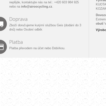
Výhrad
nepřijde, kontaktujte nás na
tel.: +420 603 984 925
KUOTA
nebo
na
info@airoocycling.cz
.
KOZAK
Dovozc
Doprava
Estrem
obutí
V
Zboží doručujeme kurýrní službou Geis (dodání do 3
dnů) nebo Osobní odběr.
Výrobc
Platba
Platba převodem na účet nebo Dobírkou.