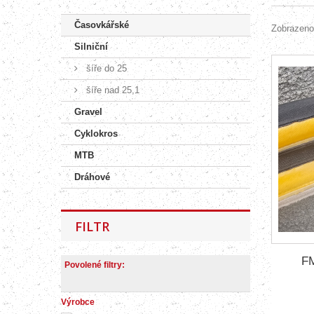
Časovkářské
Zobrazeno
Silniční
šíře do 25
šíře nad 25,1
Gravel
Cyklokros
MTB
Dráhové
FILTR
FM
Povolené filtry:
Výrobce