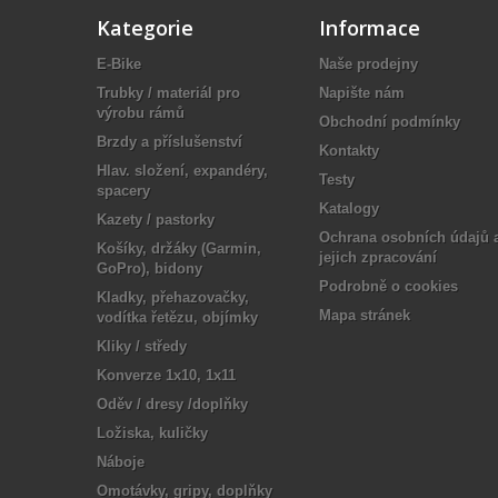
Kategorie
Informace
E-Bike
Naše prodejny
Trubky / materiál pro
Napište nám
výrobu rámů
Obchodní podmínky
Brzdy a příslušenství
Kontakty
Hlav. složení, expandéry,
Testy
spacery
Katalogy
Kazety / pastorky
Ochrana osobních údajů 
Košíky, držáky (Garmin,
jejich zpracování
GoPro), bidony
Podrobně o cookies
Kladky, přehazovačky,
Mapa stránek
vodítka řetězu, objímky
Kliky / středy
Konverze 1x10, 1x11
Oděv / dresy /doplňky
Ložiska, kuličky
Náboje
Omotávky, gripy, doplňky