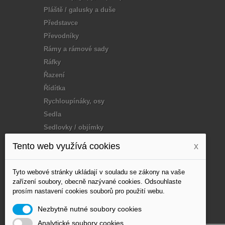
Pláště / galusky a duše
Představce
Převodníky
Rámy a rámové sady
Ráfky
Řazení
Řídítka
Rychloupínáky, osy
Sedla
Sedlovky / objímky
Tuning / doplňky
Tento web využívá cookies
x
Vidlice
Vosk, mazání
Tyto webové stránky ukládají v souladu se zákony na vaše
Výplet - paprsky
zařízení soubory, obecně nazývané cookies. Odsouhlaste
prosím nastavení cookies souborů pro použití webu.
Zapletená kola, Disc,
loukoťe
Nezbytně nutné soubory cookies
Analytické soubory cookies