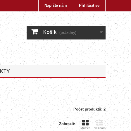
Napište nám
Přihlásit se
Košík
(prázdný)
KTY
Počet produktů: 2
Zobrazit:
Mřížka
Seznam