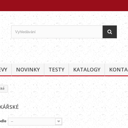
EVY
NOVINKY
TESTY
KATALOGY
KONTA
ské
KÁŘSKÉ
odle
--