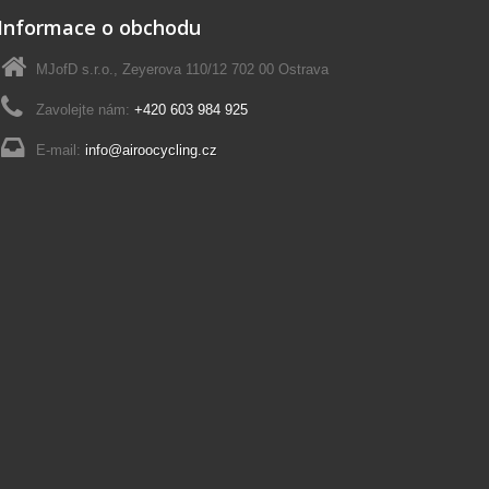
Informace o obchodu
MJofD s.r.o., Zeyerova 110/12 702 00 Ostrava
Zavolejte nám:
+420 603 984 925
E-mail:
info@airoocycling.cz