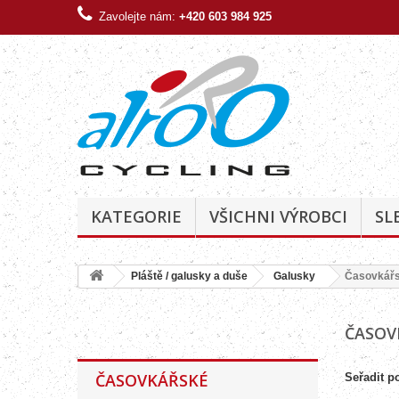
Zavolejte nám:
+420 603 984 925
KATEGORIE
VŠICHNI VÝROBCI
SL
Pláště / galusky a duše
Galusky
Časovkář
ČASOV
ČASOVKÁŘSKÉ
Seřadit p