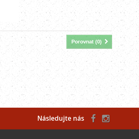
Porovnat (
0
)
Následujte nás