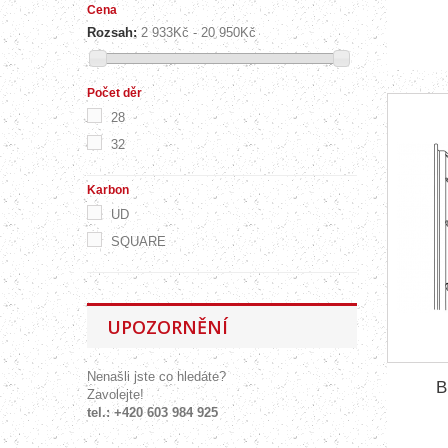
Cena
Rozsah:
2 933Kč - 20 950Kč
Počet děr
28
32
Karbon
UD
SQUARE
UPOZORNĚNÍ
Nenašli jste co hledáte?
B
Zavolejte!
tel.: +420 603 984 925