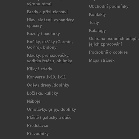
výrobu rámů
Obchodní podmínky
Brzdy a příslušenství
Kontakty
Hlav. složení, expandéry,
Testy
spacery
Katalogy
Kazety / pastorky
Ochrana osobních údajů 
Košíky, držáky (Garmin,
jejich zpracování
GoPro), bidony
Podrobně o cookies
Kladky, přehazovačky,
Mapa stránek
vodítka řetězu, objímky
Kliky / středy
Konverze 1x10, 1x11
Oděv / dresy /doplňky
Ložiska, kuličky
Náboje
Omotávky, gripy, doplňky
Pláště / galusky a duše
Představce
Převodníky