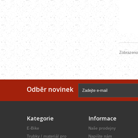
Zobrazeno
Odběr novinek
Kategorie
Informace
E-Bike
Naše prodejny
Trubky / materiál pro
Napište nám