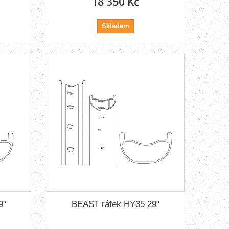
18 350 Kč
Skladem
9"
BEAST ráfek HY35 29"