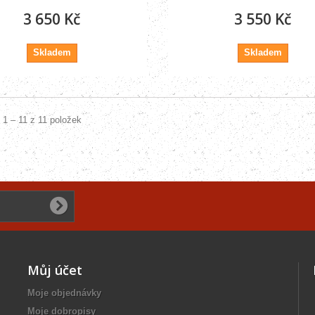
3 650 Kč
3 550 Kč
Skladem
Skladem
 1 – 11 z 11 položek
Můj účet
Moje objednávky
Moje dobropisy