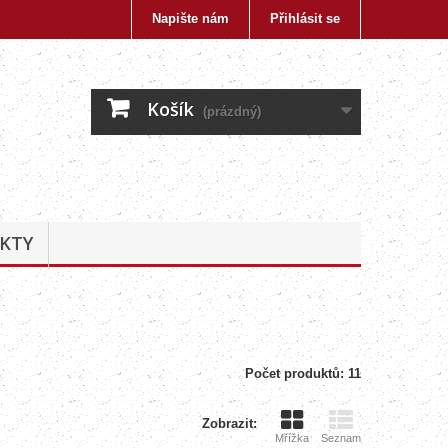
Napište nám
Přihlásit se
Košík
(prázdný)
KTY
Počet produktů: 11
Zobrazit:
Mřížka
Seznam