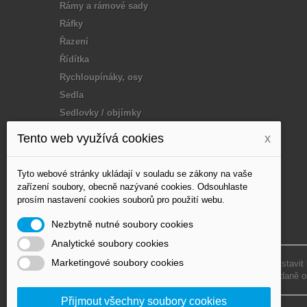
Rámy a rámové sady
Ráfky
Řazení
Řídítka
Rychloupínáky, osy
Sedla
Sedlovky / objímky
Tuning / doplňky
Tento web využívá cookies
x
Vidlice
Vosk, mazání
Tyto webové stránky ukládají v souladu se zákony na vaše
Výplet - paprsky
zařízení soubory, obecně nazývané cookies. Odsouhlaste
prosím nastavení cookies souborů pro použití webu.
Zapletená kola, Disc,
loukoťe
Nezbytně nutné soubory cookies
Analytické soubory cookies
Marketingové soubory cookies
Podle zákona o evidenci tržeb je prodávající povinen vystavit
Zároveň je povinen zaevidovat přijatou tržbu u správce daně o
Přijmout všechny soubory cookies