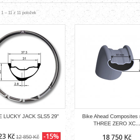
 1 – 11 z 11 položek
 LUCKY JACK SLS5 29"
Bike Ahead Composites 
THREE ZERO XC..
23 Kč
-15%
18 750 Kč
12 850 Kč