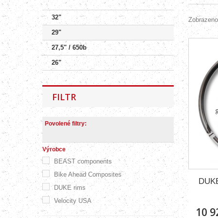
32"
Zobrazeno
29"
27,5" / 650b
26"
FILTR
Povolené filtry:
Výrobce
BEAST components
Bike Ahead Composites
DUKE
DUKE rims
Velocity USA
10 9