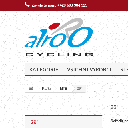
Zavolejte nám:
+420 603 984 925
KATEGORIE
VŠICHNI VÝROBCI
SL
Ráfky
MTB
29"
29"
29"
Seřadit p