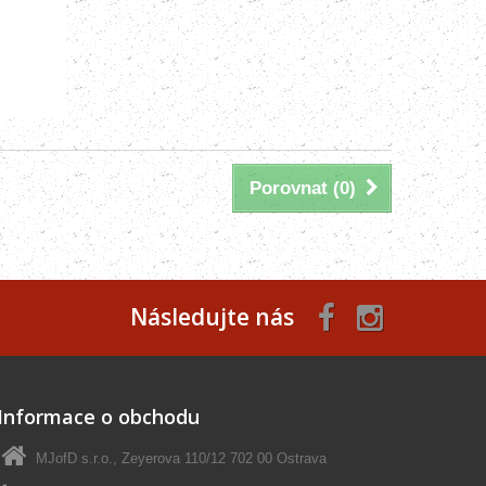
Porovnat (
0
)
Následujte nás
Informace o obchodu
MJofD s.r.o., Zeyerova 110/12 702 00 Ostrava