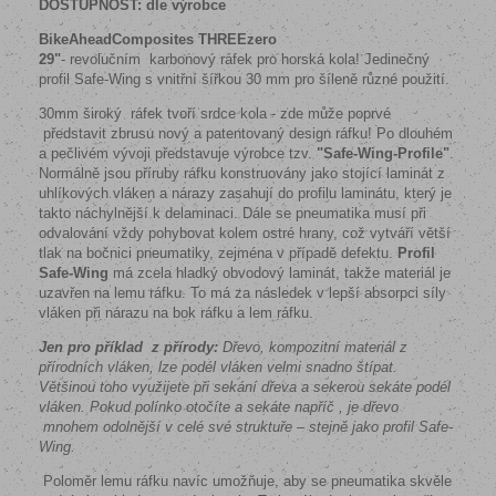
DOSTUPNOST: dle výrobce
BikeAheadComposites THREEzero
29"
- revolučním karbonový ráfek pro horská kola! Jedinečný
profil Safe-Wing s vnitřní šířkou 30 mm pro šíleně různé použití.
30mm široký
ráfek tvoří srdce kola - zde může poprvé
představit zbrusu nový a patentovaný design ráfku! Po dlouhém
a pečlivém vývoji představuje výrobce tzv.
"Safe-Wing-Profile"
.
Normálně jsou příruby ráfku konstruovány jako stojící laminát z
uhlíkových vláken a nárazy zasahují do profilu laminátu, který je
takto náchylnější k delaminaci. Dále se pneumatika musí při
odvalování vždy pohybovat kolem ostré hrany, což vytváří větší
tlak na bočnici pneumatiky, zejména v případě defektu.
Profil
Safe-Wing
má zcela hladký obvodový laminát, takže materiál je
uzavřen na lemu ráfku. To má za následek v lepší absorpci síly
vláken při nárazu na bok ráfku a lem ráfku.
Jen pro příklad z přírody:
Dřevo, kompozitní materiál z
přírodních vláken, lze podél vláken velmi snadno štípat.
Většinou toho využijete při sekání dřeva a sekerou sekáte podél
vláken. Pokud polínko otočíte a sekáte napříč , je dřevo
mnohem odolnější v celé své struktuře – stejně jako profil Safe-
Wing.
Poloměr lemu ráfku navíc umožňuje, aby se pneumatika skvěle