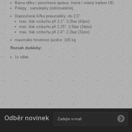
Barva ráfku / povrchová úprava: černá / matný karbon UD
Polepy : samolepky (odnímatelné)
Doporučená šířka pneumatiky: do 2,5"
max. tlak vzduchu při 2,1": 3,2bar (43psi)
max. tlak vzduchu při 2,25": 2,5bar (34psi)
max. tlak vzduchu při 2.4": 2.2bar (31psi)
maximální hmotnost jezdce: 105 kg
Rozsah dodávky:
1x ráfek
Odběr novinek