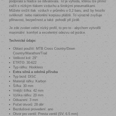
podpírala a hladce se odvalovala. To je výhoda, kterou lze přímo
zažít s nízkým tlakem vzduchu a širokými pneumatikami.
Můžete snížit tlak
vzduch v průměru o 0,2 baru, aniž by hrozilo
svléknutí
nebo naklonění korpusu pláště. To výrazně zvyšuje
přilnavost, bezpečnost a také
pohodlí při jízdě.
Je zde zvolen velmi nízký profil, to pro to - abychom vytvořili
maximální
komfort a excelentní odezvu od jezdce.
Technické údaje:
Oblast použití: MTB Cross Country/Down
Country/Marathon/Trail
Velikost kol: 29"
ETRTO: 30-622
Typ ráfku: Hookless
Extra silná a odolná příruba
Typ brzd: DISC
Materiál ráfku: Karbon
Šířka: 30 mm
Vnější šířka: 42 mm
Výška ráfku: 20 mm
Odsazení: 3 mm
Počet otvorů: 28 děr
Bezdušové provedení: ano
Otvor pro ventil: Presta ventil (SV, 6.5 mm)