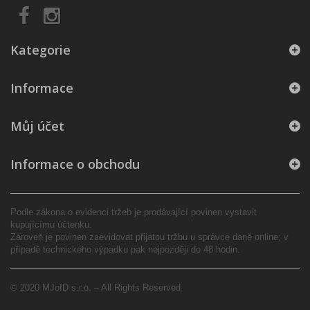
Kategorie
Informace
Můj účet
Informace o obchodu
Podle zákona o evidenci tržeb je prodávající povinen vystavit
kupujícímu účtenku.
Zároveň je povinen zaevidovat přijatou tržbu u správce daně online; v
případě technického výpadku pak nejpozději do 48 hodin.
© 2020 MJofD s.r.o. – All Rights Reserved