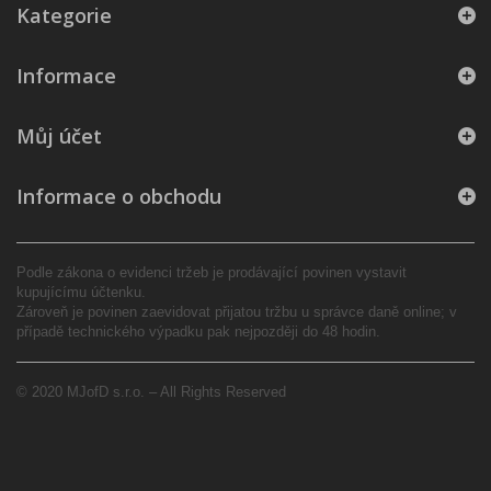
Kategorie
Informace
Můj účet
Informace o obchodu
Podle zákona o evidenci tržeb je prodávající povinen vystavit
kupujícímu účtenku.
Zároveň je povinen zaevidovat přijatou tržbu u správce daně online; v
případě technického výpadku pak nejpozději do 48 hodin.
© 2020 MJofD s.r.o. – All Rights Reserved