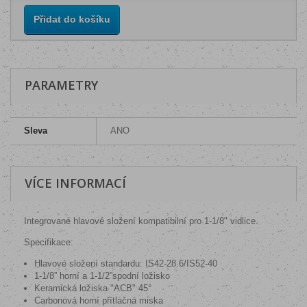
Přidat do košíku
PARAMETRY
Sleva
ANO
VÍCE INFORMACÍ
Integrované hlavové složení kompatibilní pro 1-1/8" vidlice.
Specifikace:
Hlavové složení standardu:
IS42-28.6/IS52-40
1-1/8” horní a 1-1/2”spodní ložisko
Keramická ložiska "ACB" 45°
Carbonová horní přítlačná miska