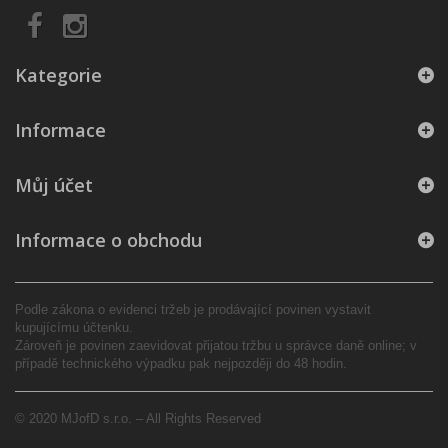
Kategorie
Informace
Můj účet
Informace o obchodu
Podle zákona o evidenci tržeb je prodávající povinen vystavit
kupujícímu účtenku.
Zároveň je povinen zaevidovat přijatou tržbu u správce daně online; v
případě technického výpadku pak nejpozději do 48 hodin.
© 2020 MJofD s.r.o. – All Rights Reserved