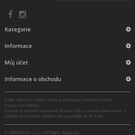
Kategorie
Informace
Můj účet
Informace o obchodu
Podle zákona o evidenci tržeb je prodávající povinen vystavit
kupujícímu účtenku.
Zároveň je povinen zaevidovat přijatou tržbu u správce daně online; v
případě technického výpadku pak nejpozději do 48 hodin.
© 2020 MJofD s.r.o. – All Rights Reserved