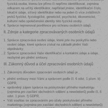
fyzická osoba, kterou lze přímo či nepřímo identifikovat, zejména
odkazem na určitý identifikátor, například jméno, identifikační číslo,
lokační údaje, síťový identifikátor nebo na jeden či více zvláštních
prvků fyzické, fyziologické, genetické, psychické, ekonomické,
kulturní nebo společenské identity této fyzické osoby.
Správce nejmenoval pověřence pro ochranu osobních údajů.
II. Zdroje a kategorie zpracovávaných osobních údajů
Správce zpracovává osobní údaje, které jste mu poskytl/a nebo
osobní údaje, které správce získal na základě plnění Vaší
objednávky.
Správce zpracovává Vaše identifikační a kontaktní údaje a údaje
nezbytné pro plnění smlouvy.
III. Zákonný důvod a účel zpracování osobních údajů
Zákonným důvodem zpracování osobních údajů je
plnění smlouvy mezi Vámi a správcem podle čl. 6 odst. 1 písm. b)
GDPR,
oprávněný zájem správce na poskytování přímého marketingu
(zejména pro zasílání obchodních sdělení a newsletterů) podle čl. 6
odst. 1 písm. f) GDPR,
Váš souhlas se zpracováním pro účely poskytování přímého
marketingu (zejména pro zasílání obchodních sdělení a newsletterů)