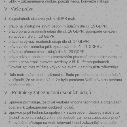
Sklik – zaznamenává cookie, použití webu, konverze nákupu
VI. Vaše práva
Za podmínek stanovených v GDPR máte
právo na přístup ke svým osobním údajům dle čl. 15 GDPR,
právo opravu osobních údajů dle čl. 16 GDPR, popřípadě omezení
zpracování dle čl. 18 GDPR.
právo na výmaz osobních údajů dle čl. 17 GDPR.
právo vznést námitku proti zpracování dle čl. 21 GDPR a
právo na přenositelnost údajů dle čl. 20 GDPR.
právo odvolat souhlas se zpracováním písemně nebo elektronicky na
adresu nebo email správce uvedený v čl. III těchto podmínek.
Odvolat souhlas můžete kdykoli ve svém vlastním účtu zákazníka.
Dále máte právo podat stížnost u Úřadu pro ochranu osobních údajů
v případě, že se domníváte, že bylo porušeno Vaší právo na ochranu
osobních údajů.
VII. Podmínky zabezpečení osobních údajů
Správce prohlašuje, že přijal veškerá vhodná technická a organizační
opatření k zabezpečení osobních údajů.
Správce přijal technická opatření k zabezpečení datových úložišť a
úložišť osobních údajů v listinné podobě, zejména zabezpečeného /
šifrovaného přístupu na web, šifrování hesel zákazníků v databázi,