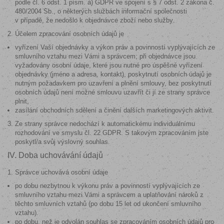
podle čl. 6 odst. 1 písm. a) GDPR ve spojení s § 7 odst. 2 zákona č.
480/2004 Sb., o některých službách informační společnosti
v případě, že nedošlo k objednávce zboží nebo služby.
Účelem zpracování osobních údajů je
vyřízení Vaší objednávky a výkon práv a povinností vyplývajících ze
smluvního vztahu mezi Vámi a správcem; při objednávce jsou
vyžadovány osobní údaje, které jsou nutné pro úspěšné vyřízení
objednávky (jméno a adresa, kontakt), poskytnutí osobních údajů je
nutným požadavkem pro uzavření a plnění smlouvy, bez poskytnutí
osobních údajů není možné smlouvu uzavřít či jí ze strany správce
plnit,
zasílání obchodních sdělení a činění dalších marketingových aktivit.
Ze strany správce nedochází k automatickému individuálnímu
rozhodování ve smyslu čl. 22 GDPR. S takovým zpracováním jste
poskytl/a svůj výslovný souhlas.
IV. Doba uchovávání údajů
Správce uchovává osobní údaje
po dobu nezbytnou k výkonu práv a povinností vyplývajících ze
smluvního vztahu mezi Vámi a správcem a uplatňování nároků z
těchto smluvních vztahů (po dobu 15 let od ukončení smluvního
vztahu).
po dobu, než je odvolán souhlas se zpracováním osobních údajů pro