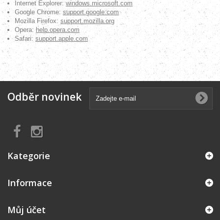
Internet Explorer:
windows.microsoft.com
Google Chrome:
support.google.com
Mozilla Firefox:
support.mozilla.org
Opera:
help.opera.com
Safari:
support.apple.com
Odběr novinek
Kategorie
Informace
Můj účet