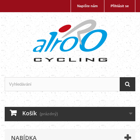
Napište nám
Přihlásit se
Košík
(prázdný)
NABÍDKA