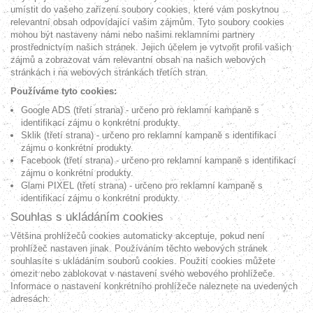
umístit do vašeho zařízení soubory cookies, které vám poskytnou
relevantní obsah odpovídající vašim zájmům. Tyto soubory cookies
mohou být nastaveny námi nebo našimi reklamními partnery
prostřednictvím našich stránek. Jejich účelem je vytvořit profil vašich
zájmů a zobrazovat vám relevantní obsah na našich webových
stránkách i na webových stránkách třetích stran.
Používáme tyto cookies:
Google ADS (třetí strana) - určeno pro reklamní kampaně s
identifikací zájmu o konkrétní produkty.
Sklik (třetí strana) - určeno pro reklamní kampaně s identifikací
zájmu o konkrétní produkty.
Facebook (třetí strana) - určeno pro reklamní kampaně s identifikací
zájmu o konkrétní produkty.
Glami PIXEL (třetí strana) - určeno pro reklamní kampaně s
identifikací zájmu o konkrétní produkty.
Souhlas s ukládáním cookies
Většina prohlížečů cookies automaticky akceptuje, pokud není
prohlížeč nastaven jinak. Používáním těchto webových stránek
souhlasíte s ukládáním souborů cookies. Použití cookies můžete
omezit nebo zablokovat v nastavení svého webového prohlížeče.
Informace o nastavení konkrétního prohlížeče naleznete na uvedených
adresách: