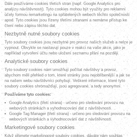
Dále používáme cookies třetích stran (např. Google Analytics pro
analýzu návštěvnosti). Tyto cookies mohou být využity pro reklamní
účely formou remarketingu na spřátelených webech těchto společností
apod. Tyto cookies jsou řízeny třetími stranami a nemáme přístup ke
čtení nebo zápisu těchto dat.
Nezbytně nutné soubory cookies
Tyto soubory cookies jsou nezbytné pro provoz našich služeb a nelze je
vypnout. Obvykle se nastavují pouze v reakci na vaše akce, jako je
například vytvoření účtu nebo uložení seznamu přání na později.
Analytické soubory cookies
Tyto soubory cookies nám umožňují počítat návštěvy a provoz,
abychom měli přehled o tom, které stránky jsou nejoblíbenější a jak se
na našem webu návštěvníci pohybují. Veškeré informace, které tyto
soubory cookies shromažďují, jsou agregované, a tedy anonymní.
Používáme tyto cookies:
Google Analytics (třetí strana) - určeno pro sledování provozu na
webových stránkách a vyhodnocování dat z návštěvnosti.
Google Tag Manager (třetí strana) - určeno pro sledování provozu na
webových stránkách a vyhodnocování dat z návštěvnosti.
Marketingové soubory cookies
Když přijmete marketingové soubory cookies, dáváte nám souhlas