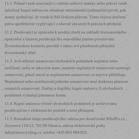
11.1. Pokud vztah související s užitím webové stránky nebo právní vztah
založený kupní smlouvou obsahuje mezinárodní (zahraniční) prvek, pak
strany sjednávají, že vztah se řídí českým právem. Tímto nejsou dotčena
práva spotřebitele vyplývající z obecně závazných právních předpisů.
11.2. Prodávající je oprávněn k prodeji zboží na základě živnostenského
oprávnění a činnost prodávajícího nepodléhá jinému povolování.
Živnostenskou kontrolu provádí v rámci své působnosti příslušný
živnostenský úřad.
11.3. Je-li některé ustanovení obchodních podmínek neplatné nebo
neúčinné, nebo se takovým stane, namísto neplatných ustanovení nastoupí
ustanovení, jehož smysl se neplatnému ustanovení co nejvíce přibližuje.
Neplatností nebo neúčinností jednoho ustanovení není dotknuta platnost
ostatních ustanovení. Změny a doplňky kupní smlouvy či obchodních
podmínek vyžadují písemnou formu.
11.4. Kupní smlouva včetně obchodních podmínek je archivována
prodávajícím v elektronické podobě a není přístupná.
11.5. Kontaktní údaje prodávajícího: adresa pro doručování MJofD s.r.o.,
Zeyerova 110/12, 702 00 Ostrava, adresa elektronické pošty
info@airoocycling.cz, telefon +420 603 984 925.