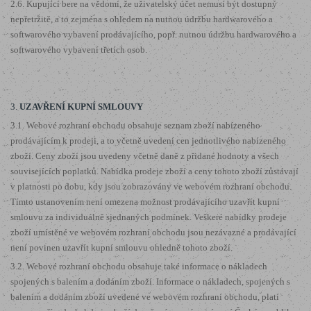
2.6. Kupující bere na vědomí, že uživatelský účet nemusí být dostupný
nepřetržitě, a to zejména s ohledem na nutnou údržbu hardwarového a
softwarového vybavení prodávajícího, popř. nutnou údržbu hardwarového a
softwarového vybavení třetích osob.
3.
UZAVŘENÍ KUPNÍ SMLOUVY
3.1. Webové rozhraní obchodu obsahuje seznam zboží nabízeného
prodávajícím k prodeji, a to včetně uvedení cen jednotlivého nabízeného
zboží. Ceny zboží jsou uvedeny včetně daně z přidané hodnoty a všech
souvisejících poplatků. Nabídka prodeje zboží a ceny tohoto zboží zůstávají
v platnosti po dobu, kdy jsou zobrazovány ve webovém rozhraní obchodu.
Tímto ustanovením není omezena možnost prodávajícího uzavřít kupní
smlouvu za individuálně sjednaných podmínek. Veškeré nabídky prodeje
zboží umístěné ve webovém rozhraní obchodu jsou nezávazné a prodávající
není povinen uzavřít kupní smlouvu ohledně tohoto zboží.
3.2. Webové rozhraní obchodu obsahuje také informace o nákladech
spojených s balením a dodáním zboží. Informace o nákladech, spojených s
balením a dodáním zboží uvedené ve webovém rozhraní obchodu, platí