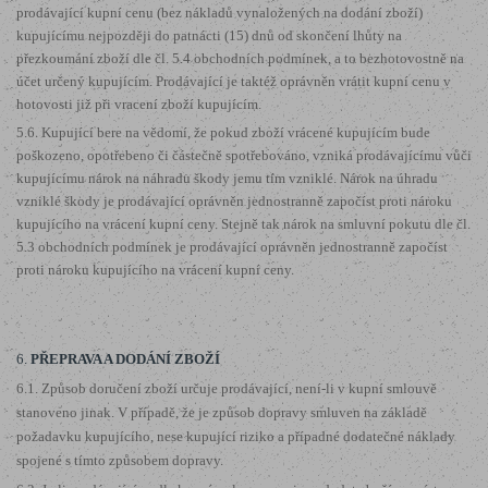
prodávající kupní cenu (bez nákladů vynaložených na dodání zboží)
kupujícímu nejpozději do patnácti (15) dnů od skončení lhůty na
přezkoumání zboží dle čl. 5.4 obchodních podmínek, a to bezhotovostně na
účet určený kupujícím. Prodávající je taktéž oprávněn vrátit kupní cenu v
hotovosti již při vracení zboží kupujícím.
5.6. Kupující bere na vědomí, že pokud zboží vrácené kupujícím bude
poškozeno, opotřebeno či částečně spotřebováno, vzniká prodávajícímu vůči
kupujícímu nárok na náhradu škody jemu tím vzniklé. Nárok na úhradu
vzniklé škody je prodávající oprávněn jednostranně započíst proti nároku
kupujícího na vrácení kupní ceny. Stejně tak nárok na smluvní pokutu dle čl.
5.3 obchodních podmínek je prodávající oprávněn jednostranně započíst
proti nároku kupujícího na vrácení kupní ceny.
6.
PŘEPRAVA A DODÁNÍ ZBOŽÍ
6.1. Způsob doručení zboží určuje prodávající, není-li v kupní smlouvě
stanoveno jinak. V případě, že je způsob dopravy smluven na základě
požadavku kupujícího, nese kupující riziko a případné dodatečné náklady
spojené s tímto způsobem dopravy.