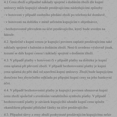
4.1 Cenu zboží a případné náklady spojené s dodáním zboží dle kupní
smlouvy může kupující uhradit prodávajícímu následujícími způsoby:
- v hotovosti v případě osobního předání zboží po telefonické domluvě,
- v hotovosti na dobírku v místě určeném kupujícím v objednávce,
- bezhotovostně převodem na účet prodávajícího, který bude uveden na
faktuře.
4.2. Společně s kupní cenou je kupující povinen zaplatit prodávajícímu také
náklady spojené s balením a dodáním zboží. Není-li uvedeno výslovně jinak,
rozumí se dále kupní cenou i náklady spojené s dodáním zboží.
4.3. V případě platby v hotovosti či v případě platby na dobírku je kupní
cena splatná při převzetí zboží. V případě bezhotovostní platby je kupní
cena splatná do pěti dnů od uzavření kupní smlouvy. Zboží bude kupujícímu
doručeno bez zbytečného odkladu po připsání kupní ceny na jeho bankovní
účet.
4.4. V případě bezhotovostní platby je kupující povinen uhrazovat kupní
cenu zboží společně s uvedením variabilního symbolu platby. V případě
bezhotovostní platby je závazek kupujícího uhradit kupní cenu splněn
okamžikem připsání příslušné částky na účet prodávajícího.
4.5. Případné slevy z ceny zboží poskytnuté prodávajícím kupujícímu nelze