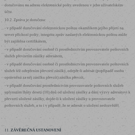
doručováno na adresu elektronické pošty uvedenou v jeho uživatelském
účtu.
10.2. Zpráva je doručena:
- v případě doručování elektronickou poštou okamžikem jejího přijetí na
server příchozí pošty; integrita zpráv zaslaných elektronickou poštou může
být zajištěna certifikátem,
- v případě doručování osobně či prostřednictvím provozovatele poštovních
služeb převzetím zásilky adresátem,
- v případě doručování osobně či prostřednictvím provozovatele poštovních
služeb též odepřením převzetí zásilky, odepře-li adresát (popřípadě osoba
oprávněná za něj zásilku převzít) zásilku převzít,
- v případě doručování prostřednictvím provozovatele poštovních služeb
uplynutím lhůty deseti (10) dnů od uložení zásilky a dání výzvy adresátovi k
převzetí uložené zásilky, dojde-li k uložení zásilky u provozovatele
poštovních služeb, a to i v případě, že se adresát o uložení nedozvěděl.
11.
ZÁVĚREČNÁ USTANOVENÍ