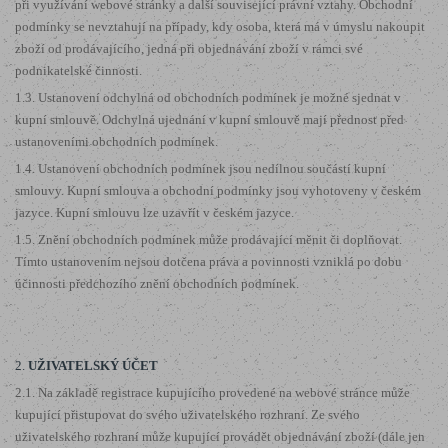
při využívání webové stránky a další související právní vztahy. Obchodní
podmínky se nevztahují na případy, kdy osoba, která má v úmyslu nakoupit
zboží od prodávajícího, jedná při objednávání zboží v rámci své
podnikatelské činnosti.
1.3. Ustanovení odchylná od obchodních podmínek je možné sjednat v
kupní smlouvě. Odchylná ujednání v kupní smlouvě mají přednost před
ustanoveními obchodních podmínek.
1.4. Ustanovení obchodních podmínek jsou nedílnou součástí kupní
smlouvy. Kupní smlouva a obchodní podmínky jsou vyhotoveny v českém
jazyce. Kupní smlouvu lze uzavřít v českém jazyce.
1.5. Znění obchodních podmínek může prodávající měnit či doplňovat.
Tímto ustanovením nejsou dotčena práva a povinnosti vzniklá po dobu
účinnosti předchozího znění obchodních podmínek.
2.
UŽIVATELSKÝ ÚČET
2.1. Na základě registrace kupujícího provedené na webové stránce může
kupující přistupovat do svého uživatelského rozhraní. Ze svého
uživatelského rozhraní může kupující provádět objednávání zboží (dále jen