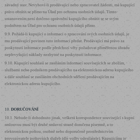
závadný stav. Nevyhoví-li prodávající nebo zpracovatel žádosti, má kupující
právo obrátit se přímo na Úřad pro ochranu osobních údajů. Tímto
ustanovením není dotčeno oprávnění kupujícího obrátit se se svým
podnětem na Úřad pro ochranu osobních údajů přímo.
9.9. Požádá-li kupující o informaci o zpracování svých osobních údajů, je
mu prodávající povinen tuto informaci předat. Prodávající má právo za
poskytnutí informace podle předchozí věty požadovat přiměřenou úhradu
nepřevyšující náklady nezbytné na poskytnutí informace.
9.10. Kupující souhlasí se zasíláním informací souvisejících se zbožím,
službami nebo podnikem prodávajícího na elektronickou adresu kupujícího
a dále souhlasí se zasíláním obchodních sdělení prodávajícím na
elektronickou adresu kupujícího.
10.
DORUČOVÁNÍ
10.1. Nebude-li dohodnuto jinak, veškerá korespondence související s kupní
smlouvou musí být druhé smluvní straně doručena písemně, a to
elektronickou poštou, osobně nebo doporučeně prostřednictvím
provozovatele poštovních služeb (dle volby odesílatele). Kupujícímu je