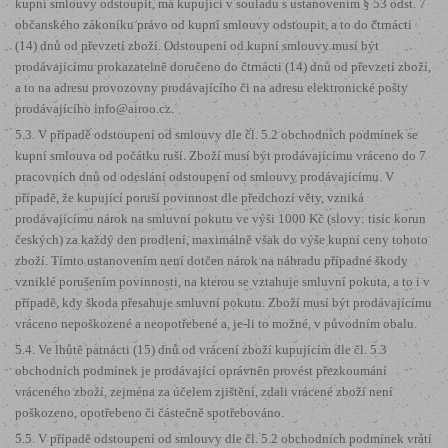
kupní smlouvy odstoupit, má kupující v souladu s ustanovením § 53 odst. 7
občanského zákoníku právo od kupní smlouvy odstoupit, a to do čtrnácti
(14) dnů od převzetí zboží. Odstoupení od kupní smlouvy musí být
prodávajícímu prokazatelně doručeno do čtrnácti (14) dnů od převzetí zboží,
a to na adresu provozovny prodávajícího či na adresu elektronické pošty
prodávajícího info@airoo.cz.
5.3. V případě odstoupení od smlouvy dle čl. 5.2 obchodních podmínek se
kupní smlouva od počátku ruší. Zboží musí být prodávajícímu vráceno do 7
pracovních dnů od odeslání odstoupení od smlouvy prodávajícímu. V
případě, že kupující poruší povinnost dle předchozí věty, vzniká
prodávajícímu nárok na smluvní pokutu ve výši 1000 Kč (slovy: tisíc korun
českých) za každý den prodlení, maximálně však do výše kupní ceny tohoto
zboží. Tímto ustanovením není dotčen nárok na náhradu případné škody
vzniklé porušením povinnosti, na kterou se vztahuje smluvní pokuta, a to i v
případě, kdy škoda přesahuje smluvní pokutu. Zboží musí být prodávajícímu
vráceno nepoškozené a neopotřebené a, je-li to možné, v původním obalu.
5.4. Ve lhůtě patnácti (15) dnů od vrácení zboží kupujícím dle čl. 5.3
obchodních podmínek je prodávající oprávněn provést přezkoumání
vráceného zboží, zejména za účelem zjištění, zdali vrácené zboží není
poškozeno, opotřebeno či částečně spotřebováno.
5.5. V případě odstoupení od smlouvy dle čl. 5.2 obchodních podmínek vrátí