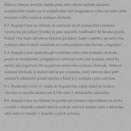
žádnou činnost, která by mohla jemu nebo třetím osobám umožnit
neoprávněně zasahovat či neoprávněně užít programové vybavení nebo další
součásti tvořící webové rozhraní obchodu.
8.3. Kupující bere na vědomí, že nabízené zboží nemusí být vyrobeno
výrobcem, pro jehož výrobky se jako doplněk či náhradní díl dá také použít.
Pokud však bude od tohoto výrobce pocházet, bude v nabídce na webovém
rozhraní takové zboží označeno ve svém pojmenování slovem „originální“.
8.4. Kupující není oprávněn při využívání webového rozhraní obchodu
používat mechanismy, programové vybavení nebo jiné postupy, které by
mohly mít negativní vliv na provoz webového rozhraní obchodu. Webové
rozhraní obchodu je možné užívat jen v rozsahu, který není na úkor práv
ostatních zákazníků prodávajícího a který je v souladu s jeho určením.
8.5. Prodávající není ve vztahu ke kupujícímu vázán žádnými kodexy
chování ve smyslu ustanovení § 53a odst. 1 občanského zákoníku.
8.6. Kupující bere na vědomí, že prodávající nenese odpovědnost za chyby
vzniklé v důsledku zásahů třetích osob do webové stránky nebo v důsledku
užití webové stránky v rozporu s jejich určením.