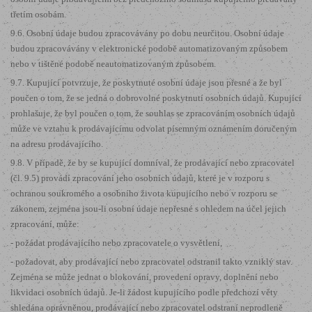
třetím osobám.
9.6. Osobní údaje budou zpracovávány po dobu neurčitou. Osobní údaje
budou zpracovávány v elektronické podobě automatizovaným způsobem
nebo v tištěné podobě neautomatizovaným způsobem.
9.7. Kupující potvrzuje, že poskytnuté osobní údaje jsou přesné a že byl
poučen o tom, že se jedná o dobrovolné poskytnutí osobních údajů. Kupující
prohlašuje, že byl poučen o tom, že souhlas se zpracováním osobních údajů
může ve vztahu k prodávajícímu odvolat písemným oznámením doručeným
na adresu prodávajícího.
9.8. V případě, že by se kupující domníval, že prodávající nebo zpracovatel
(čl. 9.5) provádí zpracování jeho osobních údajů, které je v rozporu s
ochranou soukromého a osobního života kupujícího nebo v rozporu se
zákonem, zejména jsou-li osobní údaje nepřesné s ohledem na účel jejich
zpracování, může:
- požádat prodávajícího nebo zpracovatele o vysvětlení,
- požadovat, aby prodávající nebo zpracovatel odstranil takto vzniklý stav.
Zejména se může jednat o blokování, provedení opravy, doplnění nebo
likvidaci osobních údajů. Je-li žádost kupujícího podle předchozí věty
shledána oprávněnou, prodávající nebo zpracovatel odstraní neprodleně