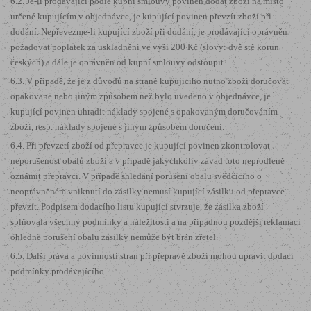
6.2. Je-li prodávající podle kupní smlouvy povinen dodat zboží na místo
určené kupujícím v objednávce, je kupující povinen převzít zboží při
dodání. Nepřevezme-li kupující zboží při dodání, je prodávající oprávněn
požadovat poplatek za uskladnění ve výši 200 Kč (slovy: dvě stě korun
českých) a dále je oprávněn od kupní smlouvy odstoupit.
6.3. V případě, že je z důvodů na straně kupujícího nutno zboží doručovat
opakovaně nebo jiným způsobem než bylo uvedeno v objednávce, je
kupující povinen uhradit náklady spojené s opakovaným doručováním
zboží, resp. náklady spojené s jiným způsobem doručení.
6.4. Při převzetí zboží od přepravce je kupující povinen zkontrolovat
neporušenost obalů zboží a v případě jakýchkoliv závad toto neprodleně
oznámit přepravci. V případě shledání porušení obalu svědčícího o
neoprávněném vniknutí do zásilky nemusí kupující zásilku od přepravce
převzít. Podpisem dodacího listu kupující stvrzuje, že zásilka zboží
splňovala všechny podmínky a náležitosti a na případnou pozdější reklamaci
ohledně porušení obalu zásilky nemůže být brán zřetel.
6.5. Další práva a povinnosti stran při přepravě zboží mohou upravit dodací
podmínky prodávajícího.