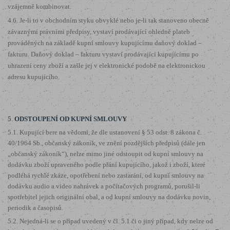
vzájemně kombinovat.
4.6. Je-li to v obchodním styku obvyklé nebo je-li tak stanoveno obecně
závaznými právními předpisy, vystaví prodávající ohledně plateb
prováděných na základě kupní smlouvy kupujícímu daňový doklad –
fakturu. Daňový doklad – fakturu vystaví prodávající kupujícímu po
uhrazení ceny zboží a zašle jej v elektronické podobě na elektronickou
adresu kupujícího.
5.
ODSTOUPENÍ OD KUPNÍ SMLOUVY
5.1. Kupující bere na vědomí, že dle ustanovení § 53 odst. 8 zákona č.
40/1964 Sb., občanský zákoník, ve znění pozdějších předpisů (dále jen
„občanský zákoník“), nelze mimo jiné odstoupit od kupní smlouvy na
dodávku zboží upraveného podle přání kupujícího, jakož i zboží, které
podléhá rychlé zkáze, opotřebení nebo zastarání, od kupní smlouvy na
dodávku audio a video nahrávek a počítačových programů, porušil-li
spotřebitel jejich originální obal, a od kupní smlouvy na dodávku novin,
periodik a časopisů.
5.2. Nejedná-li se o případ uvedený v čl. 5.1 či o jiný případ, kdy nelze od