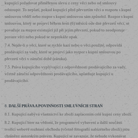
kupující požadovat přiměřenou slevu z ceny věci nebo od smlouvy
odstoupit. To neplatí, pokud kupující před převzetím věci o rozporu s kupní
smlouvou věděl nebo rozpor s kupní smlouvou sám způsobil. Rozpor s kupní
smlouvou, který se projeví během šesti (6) měsíců ode dne převzetí věci, se
považuje za rozpor existující již při jejím převzetí, pokud to neodporuje
povaze věci nebo pokud se neprokáže opak.
7.4. Nejde-li o věci, které se rychle kazí nebo o věci použité, odpovídá
prodávající za vady, které se projeví jako rozpor s kupní smlouvou po
převzetí věci v záruční době (záruka).
7.5. Práva kupujícího vyplývající z odpovědnosti prodávajícího za vady,
včetně záruční odpovědnosti prodávajícího, uplatňuje kupující u
prodávajícího.
8.
DALŠÍ PRÁVA A POVINNOSTI SMLUVNÍCH STRAN
8.1. Kupující nabývá vlastnictví ke zboží zaplacením celé kupní ceny zboží.
8.2. Kupující bere na vědomí, že programové vybavení a další součásti
tvořící webové rozhraní obchodu (včetně fotografií nabízeného zboží) jsou
chráněny autorským právem. Kupující se zavazuje, že nebude vykonávat