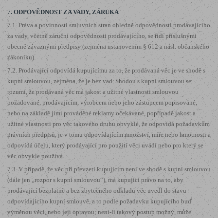
7
. ODPOVĚDNOST ZA VADY, ZÁRUKA
7.1. Práva a povinnosti smluvních stran ohledně odpovědnosti prodávajícího
za vady, včetně záruční odpovědnosti prodávajícího, se řídí příslušnými
obecně závaznými předpisy (zejména ustanovením § 612 a násl. občanského
zákoníku).
7.2. Prodávající odpovídá kupujícímu za to, že prodávaná věc je ve shodě s
kupní smlouvou, zejména, že je bez vad. Shodou s kupní smlouvou se
rozumí, že prodávaná věc má jakost a užitné vlastnosti smlouvou
požadované, prodávajícím, výrobcem nebo jeho zástupcem popisované,
nebo na základě jimi prováděné reklamy očekávané, popřípadě jakost a
užitné vlastnosti pro věc takového druhu obvyklé, že odpovídá požadavkům
právních předpisů, je v tomu odpovídajícím množství, míře nebo hmotnosti a
odpovídá účelu, který prodávající pro použití věci uvádí nebo pro který se
věc obvykle používá.
7.3. V případě, že věc při převzetí kupujícím není ve shodě s kupní smlouvou
(dále jen „rozpor s kupní smlouvou“), má kupující právo na to, aby
prodávající bezplatně a bez zbytečného odkladu věc uvedl do stavu
odpovídajícího kupní smlouvě, a to podle požadavku kupujícího buď
výměnou věci, nebo její opravou; není-li takový postup možný, může