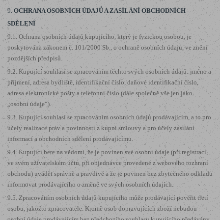
9.
OCHRANA OSOBNÍCH ÚDAJŮ A ZASÍLÁNÍ OBCHODNÍCH
SDĚLENÍ
9.1. Ochrana osobních údajů kupujícího, který je fyzickou osobou, je
poskytována zákonem č. 101/2000 Sb., o ochraně osobních údajů, ve znění
pozdějších předpisů.
9.2. Kupující souhlasí se zpracováním těchto svých osobních údajů: jméno a
příjmení, adresa bydliště, identifikační číslo, daňové identifikační číslo,
adresa elektronické pošty a telefonní číslo (dále společně vše jen jako
„osobní údaje“).
9.3. Kupující souhlasí se zpracováním osobních údajů prodávajícím, a to pro
účely realizace práv a povinností z kupní smlouvy a pro účely zasílání
informací a obchodních sdělení prodávajícímu.
9.4. Kupující bere na vědomí, že je povinen své osobní údaje (při registraci,
ve svém uživatelském účtu, při objednávce provedené z webového rozhraní
obchodu) uvádět správně a pravdivě a že je povinen bez zbytečného odkladu
informovat prodávajícího o změně ve svých osobních údajích.
9.5. Zpracováním osobních údajů kupujícího může prodávající pověřit třetí
osobu, jakožto zpracovatele. Kromě osob dopravujících zboží nebudou
osobní údaje prodávajícím bez předchozího souhlasu kupujícího předávány