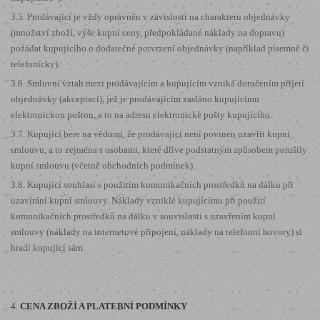
3.5. Prodávající je vždy oprávněn v závislosti na charakteru objednávky
(množství zboží, výše kupní ceny, předpokládané náklady na dopravu)
požádat kupujícího o dodatečné potvrzení objednávky (například písemně či
telefonicky).
3.6. Smluvní vztah mezi prodávajícím a kupujícím vzniká doručením přijetí
objednávky (akceptací), jež je prodávajícím zasláno kupujícímu
elektronickou poštou, a to na adresu elektronické pošty kupujícího.
3.7. Kupující bere na vědomí, že prodávající není povinen uzavřít kupní
smlouvu, a to zejména s osobami, které dříve podstatným způsobem porušily
kupní smlouvu (včetně obchodních podmínek).
3.8. Kupující souhlasí s použitím komunikačních prostředků na dálku při
uzavírání kupní smlouvy. Náklady vzniklé kupujícímu při použití
komunikačních prostředků na dálku v souvislosti s uzavřením kupní
smlouvy (náklady na internetové připojení, náklady na telefonní hovory) si
hradí kupující sám.
4.
CENA ZBOŽÍ A PLATEBNÍ PODMÍNKY