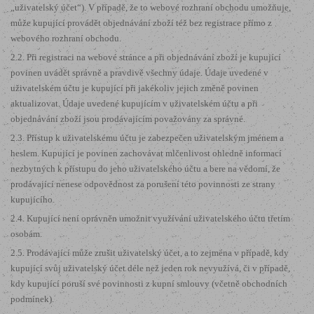
„uživatelský účet“). V případě, že to webové rozhraní obchodu umožňuje,
může kupující provádět objednávání zboží též bez registrace přímo z
webového rozhraní obchodu.
2.2. Při registraci na webové stránce a při objednávání zboží je kupující
povinen uvádět správně a pravdivě všechny údaje. Údaje uvedené v
uživatelském účtu je kupující při jakékoliv jejich změně povinen
aktualizovat. Údaje uvedené kupujícím v uživatelském účtu a při
objednávání zboží jsou prodávajícím považovány za správné.
2.3. Přístup k uživatelskému účtu je zabezpečen uživatelským jménem a
heslem. Kupující je povinen zachovávat mlčenlivost ohledně informací
nezbytných k přístupu do jeho uživatelského účtu a bere na vědomí, že
prodávající nenese odpovědnost za porušení této povinnosti ze strany
kupujícího.
2.4. Kupující není oprávněn umožnit využívání uživatelského účtu třetím
osobám.
2.5. Prodávající může zrušit uživatelský účet, a to zejména v případě, kdy
kupující svůj uživatelský účet déle než jeden rok nevyužívá, či v případě,
kdy kupující poruší své povinnosti z kupní smlouvy (včetně obchodních
podmínek).