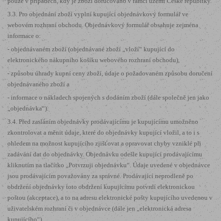
pouze v případech, kdy je zboží doručováno v rámci území České republiky.
3.3. Pro objednání zboží vyplní kupující objednávkový formulář ve
webovém rozhraní obchodu. Objednávkový formulář obsahuje zejména
informace o:
- objednávaném zboží (objednávané zboží „vloží“ kupující do
elektronického nákupního košíku webového rozhraní obchodu),
- způsobu úhrady kupní ceny zboží, údaje o požadovaném způsobu doručení
objednávaného zboží a
- informace o nákladech spojených s dodáním zboží (dále společně jen jako
„objednávka“).
3.4. Před zasláním objednávky prodávajícímu je kupujícímu umožněno
zkontrolovat a měnit údaje, které do objednávky kupující vložil, a to i s
ohledem na možnost kupujícího zjišťovat a opravovat chyby vzniklé při
zadávání dat do objednávky. Objednávku odešle kupující prodávajícímu
kliknutím na tlačítko „Potvrzuji objednávku“. Údaje uvedené v objednávce
jsou prodávajícím považovány za správné. Prodávající neprodleně po
obdržení objednávky toto obdržení kupujícímu potvrdí elektronickou
poštou (akceptace), a to na adresu elektronické pošty kupujícího uvedenou v
uživatelském rozhraní či v objednávce (dále jen „elektronická adresa
kupujícího“).