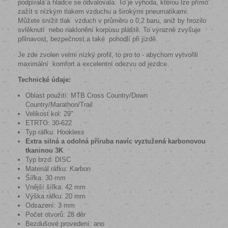
podpírala a hladce se odvalovala. To je výhoda, kterou lze přímo
zažít s nízkým tlakem vzduchu a širokými pneumatikami.
Můžete snížit tlak
vzduch v průměru o 0,2 baru, aniž by hrozilo
svléknutí
nebo naklonění korpusu pláště. To výrazně zvyšuje
přilnavost, bezpečnost a také
pohodlí při jízdě.
Je zde zvolen velmi nízký profil, to pro to - abychom vytvořili
maximální
komfort a excelentní odezvu od jezdce.
Technické údaje:
Oblast použití: MTB Cross Country/Down
Country/Marathon/Trail
Velikost kol: 29"
ETRTO: 30-622
Typ ráfku: Hookless
Extra silná a odolná příruba navíc vyztužená karbonovou
tkaninou 3K
Typ brzd: DISC
Materiál ráfku: Karbon
Šířka: 30 mm
Vnější šířka: 42 mm
Výška ráfku: 20 mm
Odsazení: 3 mm
Počet otvorů: 28 děr
Bezdušové provedení: ano