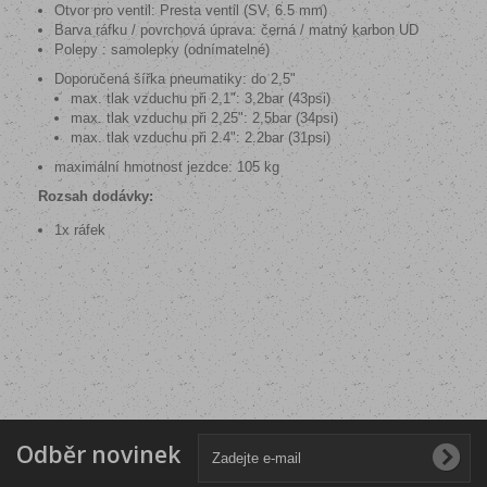
Otvor pro ventil: Presta ventil (SV, 6.5 mm)
Barva ráfku / povrchová úprava: černá / matný karbon UD
Polepy : samolepky (odnímatelné)
Doporučená šířka pneumatiky: do 2,5"
max. tlak vzduchu při 2,1": 3,2bar (43psi)
max. tlak vzduchu při 2,25": 2,5bar (34psi)
max. tlak vzduchu při 2.4": 2.2bar (31psi)
maximální hmotnost jezdce: 105 kg
Rozsah dodávky:
1x ráfek
Odběr novinek