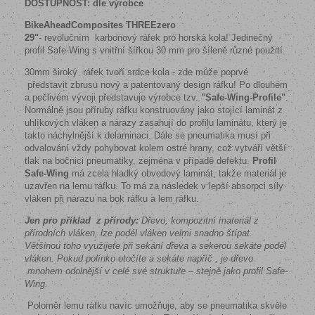
DOSTUPNOST: dle výrobce
BikeAheadComposites THREEzero
29"
- revolučním karbonový ráfek pro horská kola! Jedinečný
profil Safe-Wing s vnitřní šířkou 30 mm pro šíleně různé použití.
30mm široký
ráfek tvoří srdce kola - zde může poprvé
představit zbrusu nový a patentovaný design ráfku! Po dlouhém
a pečlivém vývoji představuje výrobce tzv.
"Safe-Wing-Profile"
.
Normálně jsou příruby ráfku konstruovány jako stojící laminát z
uhlíkových vláken a nárazy zasahují do profilu laminátu, který je
takto náchylnější k delaminaci. Dále se pneumatika musí při
odvalování vždy pohybovat kolem ostré hrany, což vytváří větší
tlak na bočnici pneumatiky, zejména v případě defektu.
Profil
Safe-Wing
má zcela hladký obvodový laminát, takže materiál je
uzavřen na lemu ráfku. To má za následek v lepší absorpci síly
vláken při nárazu na bok ráfku a lem ráfku.
Jen pro příklad z přírody:
Dřevo, kompozitní materiál z
přírodních vláken, lze podél vláken velmi snadno štípat.
Většinou toho využijete při sekání dřeva a sekerou sekáte podél
vláken. Pokud polínko otočíte a sekáte napříč , je dřevo
mnohem odolnější v celé své struktuře – stejně jako profil Safe-
Wing.
Poloměr lemu ráfku navíc umožňuje, aby se pneumatika skvěle