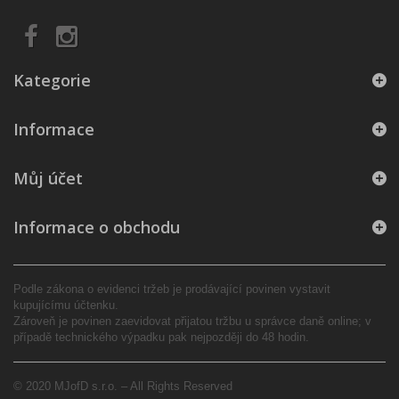
Kategorie
Informace
Můj účet
Informace o obchodu
Podle zákona o evidenci tržeb je prodávající povinen vystavit
kupujícímu účtenku.
Zároveň je povinen zaevidovat přijatou tržbu u správce daně online; v
případě technického výpadku pak nejpozději do 48 hodin.
© 2020 MJofD s.r.o. – All Rights Reserved