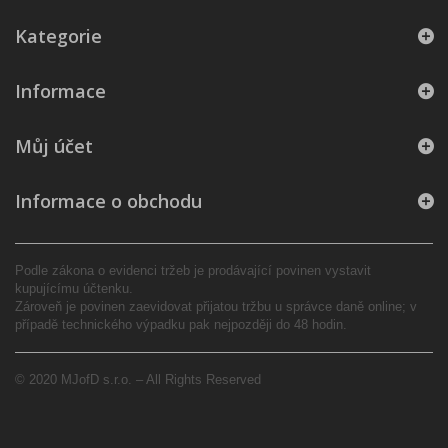
Kategorie
Informace
Můj účet
Informace o obchodu
Podle zákona o evidenci tržeb je prodávající povinen vystavit
kupujícímu účtenku.
Zároveň je povinen zaevidovat přijatou tržbu u správce daně online; v
případě technického výpadku pak nejpozději do 48 hodin.
© 2020 MJofD s.r.o. – All Rights Reserved