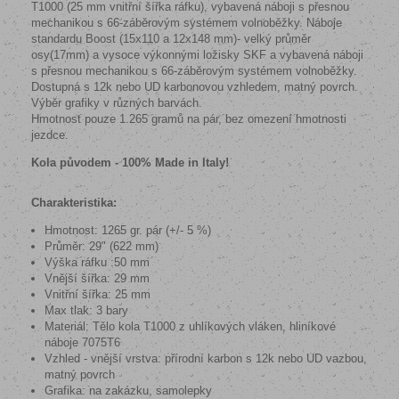
T1000 (25 mm vnitřní šířka ráfku), vybavená náboji s přesnou
mechanikou s 66-záběrovým systémem volnoběžky. Náboje
standardu Boost (15x110 a 12x148 mm)- velký průměr
osy(17mm) a vysoce výkonnými ložisky SKF a vybavená náboji
s přesnou mechanikou s 66-záběrovým systémem volnoběžky.
Dostupná s 12k nebo UD karbonovou vzhledem, matný povrch.
Výběr grafiky v různých barvách.
Hmotnost pouze 1.265 gramů na pár, bez omezení hmotnosti
jezdce.
Kola původem - 100% Made in Italy!
Charakteristika:
Hmotnost: 1265 gr. pár (+/- 5 %)
Průměr: 29" (622 mm)
Výška ráfku :50 mm
Vnější šířka: 29 mm
Vnitřní šířka: 25 mm
Max tlak: 3 bary
Materiál: Tělo kola T1000 z uhlíkových vláken, hliníkové
náboje 7075T6
Vzhled - vnější vrstva: přírodní karbon s 12k nebo UD vazbou,
matný povrch
Grafika: na zakázku, samolepky