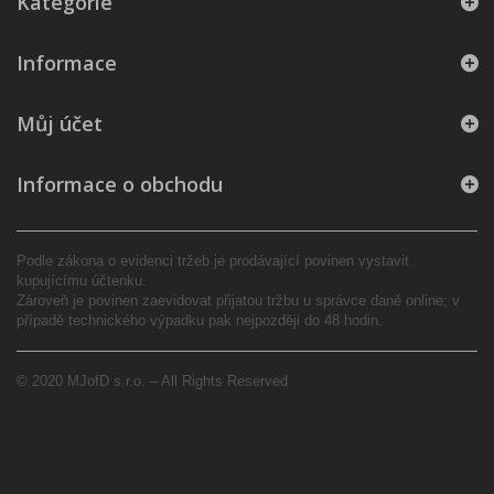
Kategorie
Informace
Můj účet
Informace o obchodu
Podle zákona o evidenci tržeb je prodávající povinen vystavit
kupujícímu účtenku.
Zároveň je povinen zaevidovat přijatou tržbu u správce daně online; v
případě technického výpadku pak nejpozději do 48 hodin.
© 2020 MJofD s.r.o. – All Rights Reserved