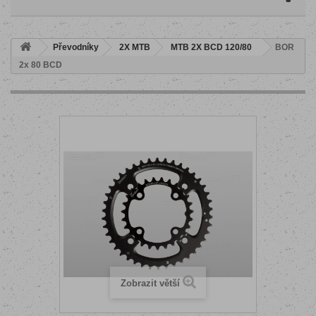
Převodníky
2X MTB
MTB 2X BCD 120/80
BOR
2x 80 BCD
Zobrazit větší