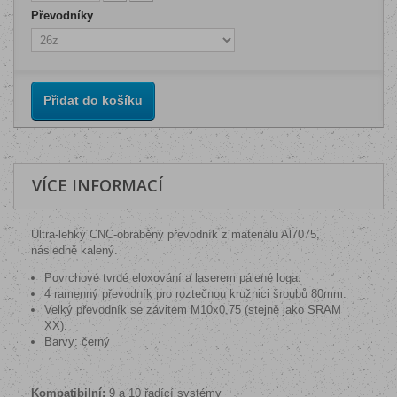
Převodníky
Přidat do košíku
VÍCE INFORMACÍ
Ultra-lehký CNC-obráběný převodník z materiálu Al7075,
následně kalený.
Povrchové tvrdé eloxování a laserem pálené loga.
4 ramenný převodník pro roztečnou kružnici šroubů 80mm.
Velký převodník se závitem M10x0,75 (stejně jako SRAM
XX).
Barvy: černý
Kompatibilní:
9 a 10 řadící systémy