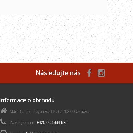
Následujte nás
Informace o obchodu
MJofD s.r.o., Zeyerova 110/12 702 00 Ostrava
Zavolejte nám:
+420 603 984 925