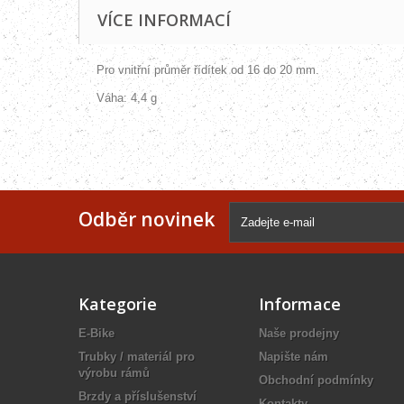
VÍCE INFORMACÍ
Pro vnitřní průměr řídítek od 16 do 20 mm.
Váha: 4,4 g
Odběr novinek
Kategorie
Informace
E-Bike
Naše prodejny
Trubky / materiál pro
Napište nám
výrobu rámů
Obchodní podmínky
Brzdy a příslušenství
Kontakty