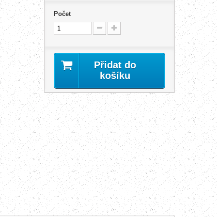
Počet
Přidat do
košíku