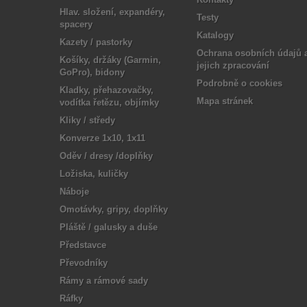
Hlav. složení, expandéry,
Testy
spacery
Katalogy
Kazety / pastorky
Ochrana osobních údajů 
Košíky, držáky (Garmin,
jejich zpracování
GoPro), bidony
Podrobně o cookies
Kladky, přehazovačky,
Mapa stránek
vodítka řetězu, objímky
Kliky / středy
Konverze 1x10, 1x11
Oděv / dresy /doplňky
Ložiska, kuličky
Náboje
Omotávky, gripy, doplňky
Pláště / galusky a duše
Představce
Převodníky
Rámy a rámové sady
Ráfky