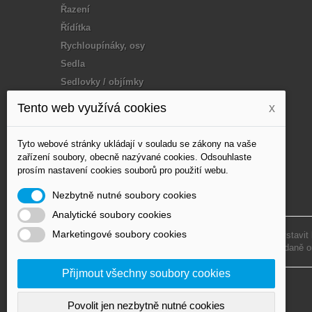
Řazení
Řídítka
Rychloupínáky, osy
Sedla
Sedlovky / objímky
Tuning / doplňky
Tento web využívá cookies
x
Vidlice
Vosk, mazání
Tyto webové stránky ukládají v souladu se zákony na vaše
Výplet - paprsky
zařízení soubory, obecně nazývané cookies. Odsouhlaste
prosím nastavení cookies souborů pro použití webu.
Zapletená kola, Disc,
loukoťe
Nezbytně nutné soubory cookies
Analytické soubory cookies
Marketingové soubory cookies
Podle zákona o evidenci tržeb je prodávající povinen vystavit
Zároveň je povinen zaevidovat přijatou tržbu u správce daně o
Přijmout všechny soubory cookies
© 2020 MJofD s.r.o. – All Rights Reserved
Povolit jen nezbytně nutné cookies