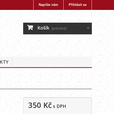
Napište nám
Přihlásit se
Košík
(prázdný)
KTY
350 Kč
s DPH