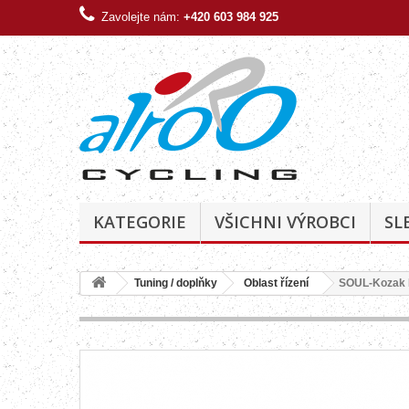
Zavolejte nám:
+420 603 984 925
KATEGORIE
VŠICHNI VÝROBCI
SL
Tuning / doplňky
Oblast řízení
SOUL-Kozak 