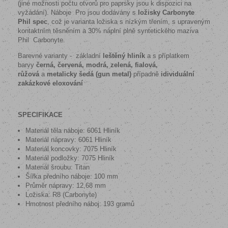
(jiné možnosti počtu otvorů pro paprsky jsou k dispozici na
vyžádání). Náboje Pro jsou dodávány s
ložisky Carbonyte
Phil spec
, což je varianta ložiska s nízkým třením, s upraveným
kontaktním těsněním a 30% náplní plně syntetického maziva
Phil Carbonyte.
Barevné varianty - základní
leštěný hliník
a s příplatkem
barvy
černá, červená, modrá, zelená, fialová,
růžová
a
metalicky šedá (gun metal)
případně
idividuální
zakázkové eloxování
SPECIFIKACE
Materiál těla náboje: 6061 Hliník
Materiál nápravy: 6061 Hliník
Materiál koncovky: 7075 Hliník
Materiál podložky: 7075 Hliník
Materiál šroubu: Titan
Šířka předního náboje: 100 mm
Průměr nápravy: 12,68 mm
Ložiska: R8 (Carbonyte)
Hmotnost předního náboj: 193 gramů