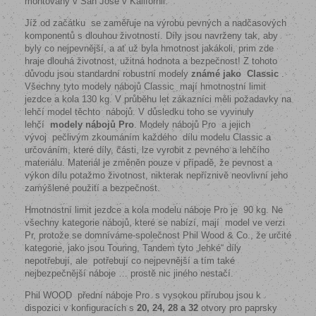
montovány v San Jose v Kalifornii.
Jíž od začátku se zaměřuje na výrobu pevných a nadčasových
komponentů s dlouhou životností. Díly jsou navrženy tak, aby
byly co nejpevnější, a ať už byla hmotnost jakákoli, prim zde
hraje dlouhá životnost, užitná hodnota a bezpečnost! Z tohoto
důvodu jsou standardní robustní modely
známé jako Classic
.
Všechny tyto modely nábojů Classic mají hmotnostní limit
jezdce a kola 130 kg. V průběhu let zákazníci měli požadavky na
lehčí model těchto nábojů. V důsledku toho se vyvinuly
lehčí
modely nábojů Pro
. Modely nábojů Pro a jejich
vývoj pečlivým zkoumáním každého dílu modelu Classic a
určováním, které díly, části, lze vyrobit z pevného a lehčího
materiálu. Materiál je změněn pouze v případě, že pevnost a
výkon dílu potažmo životnost, nikterak nepříznivě neovlivní jeho
zamýšlené použití a bezpečnost.
Hmotnostní limit jezdce a kola modelu náboje Pro je 90 kg. Ne
všechny kategorie nábojů, které se nabízí, mají model ve verzi
Pr, protože se domníváme-společnost Phil Wood & Co., že určité
kategorie, jako jsou Touring, Tandem tyto „lehké“ díly
nepotřebují, ale potřebují co nejpevnější a tím také
nejbezpečnější náboje … prostě nic jiného nestačí.
Phil WOOD přední náboje Pro s vysokou přírubou jsou k
dispozici v konfiguracích s
20, 24, 28 a 32
otvory pro paprsky