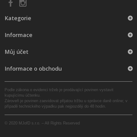
Kategorie
Informace
Můj účet
Informace o obchodu
Podle zákona o evidenci tržeb je prodávající povinen vystavit
kupujícímu účtenku.
Zároveň je povinen zaevidovat přijatou tržbu u správce daně online; v
případě technického výpadku pak nejpozději do 48 hodin.
© 2020 MJofD s.r.o. – All Rights Reserved