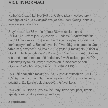
VÍCE INFORMACÍ
Karbonová sada kol NON+Ultra
C35 je ideální volbou pro
náročné silniční a cyklokrosové jezdce, kteří hledají lehká a
vysoce výkonná kola.
S výškou ráfku 35 mm a šířkou 28 mm spolu s náb0ji
NONPLUS, které jsou vyrobeny
v Bádensku-Württembersku,
nabízí kola vynikající výkon v kombinaci s vysoce kvalitními
karbonovými ráfky. Bezdušové plášťové ráfky
s asymetrickým
vrtáním a hmotností pouhých 370 g zajišťují maximální tuhost a
stabilitu. Náboje vybavené středovým zámkem a přímým tahem
v matné černé nebo matně šedé barvě váží celkem pouze 204 g
a nabízejí vysokou úroveň zpracování a možnost všech
standardů ořechů (N3W, HG Road, XDR & MS).
Dvojkolí podporuje maximální tlak v pneumatikách až 123 PSI /
8,5 Barů
a maximální hmotnost systému 120 kg při silničním
použití a 110 kg pro cyklokrosová a Gravel kola.
Dvojkolí C35, ideální pro dlouhé jízdy, tvrdá stoupání, rychlé
sjezdy a náročné cyklokrosové trasy.
Specifikace: