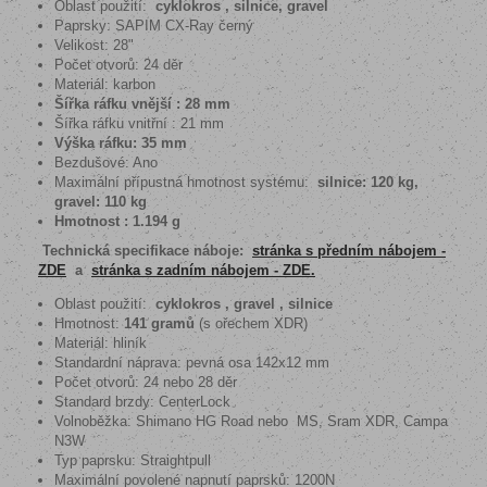
Oblast použití:
c
yklokros , silnice, gravel
Paprsky: SAPIM CX-Ray černý
Velikost: 28"
Počet otvorů: 24 děr
Materiál: karbon
Šířka ráfku vnější : 28 mm
Šířka ráfku vnitřní : 21 mm
Výška ráfku: 35 mm
Bezdušové: Ano
Maximální přípustná hmotnost systému:
silnice: 120 kg,
gravel: 110 kg
Hmotnost : 1.194 g
Technická specifikace náboje:
stránka s předním nábojem -
ZDE
a
s
tránka s zadním nábojem - ZDE.
Oblast použití:
cyklokros , gravel , silnice
Hmotnost:
141 gramů
(s ořechem XDR)
Materiál: hliník
Standardní náprava: pevná osa 142x12 mm
Počet otvorů: 24 nebo 28 děr
Standard brzdy: CenterLock
Volnoběžka: Shimano HG Road nebo MS, Sram XDR, Campa
N3W
Typ paprsku: Straightpull
Maximální povolené napnutí paprsků: 1200N