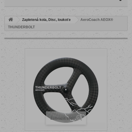
Zapletená kola, Disc, loukoťe
AeroCoach AEOX®
THUNDERBOLT
Zobrazit větší