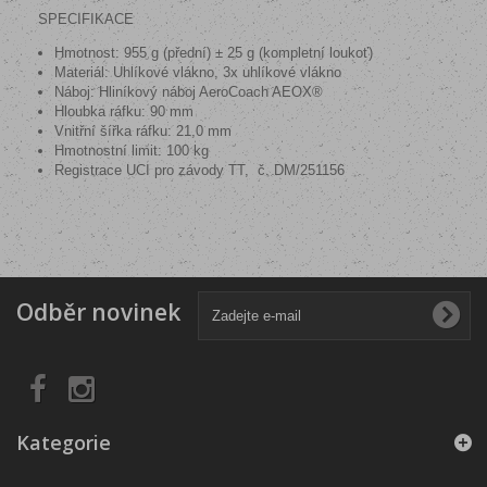
SPECIFIKACE
Hmotnost: 955 g (přední) ± 25 g (kompletní loukoť)
Materiál: Uhlíkové vlákno, 3x uhlíkové vlákno
Náboj: Hliníkový náboj AeroCoach AEOX®
Hloubka ráfku: 90 mm
Vnitřní šířka ráfku: 21,0 mm
Hmotnostní limit: 100 kg
Registrace UCI pro závody TT, č. DM/251156
Odběr novinek
Kategorie