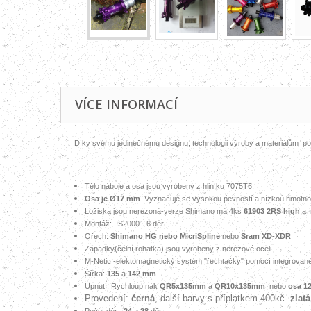
VÍCE INFORMACÍ
Díky svému jedinečnému designu, technologii výroby a materiálům
po
Tělo náboje a osa jsou vyrobeny z hliníku 7075T6.
Osa je Ø17 mm
. Vyznačuje se vysokou pevností a nízkou hmotnos
Ložiska jsou nerezoná-verze Shimano má 4ks
61903 2RS
high
a 
Montáž: IS2000 - 6 děr
Ořech:
Shimano HG nebo MicriSpline
nebo
Sram XD-XDR
Západky
(čelní rohatka)
jsou vyrobeny z nerezové oceli
M-Netic -elektomagnetický systém "řechtačky" pomocí integrovan
Šířka:
135
a
142 mm
Upnutí: Rychloupínák
QR5x135mm
a
QR10x135mm
nebo
osa 1
Provedení:
černá
, další barvy s příplatkem 400kč-
zlat