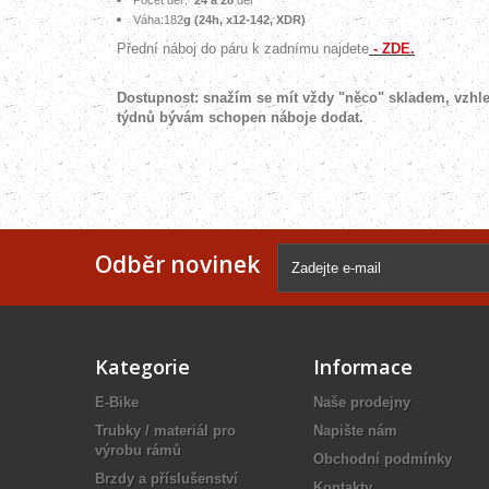
Počet děr:
24 a 28
děr
Váha:182
g (24h, x12-142, XDR)
Přední náboj do páru k zadnímu najdete
- ZDE.
Dostupnost: snažím se mít vždy "něco" skladem, vzhl
týdnů bývám schopen náboje dodat.
Odběr novinek
Kategorie
Informace
E-Bike
Naše prodejny
Trubky / materiál pro
Napište nám
výrobu rámů
Obchodní podmínky
Brzdy a příslušenství
Kontakty