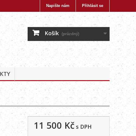
Napište nám
Přihlásit se
Košík
(prázdný)
KTY
11 500 Kč
s DPH