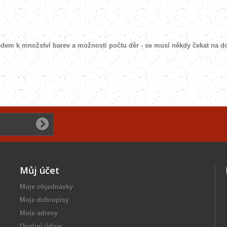
edem k množství barev a možnosti počtu děr - se musí někdy čekat na d
Můj účet
Moje objednávky
Moje dobropisy
Moje adresy
Osobní údaje