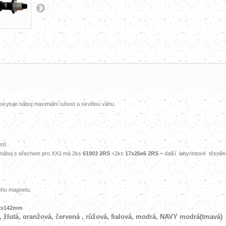
skytuje
náboj
maximální tuhost a skvělou váhu.
tí.
náboj s ořechem pro XX1
má 2ks
61903 2RS
+2ks
17x26x6 2RS
+ další labyrintové těsně
ého magnetu.
2x142mm
á, žlutá, oranžová, červená , růžová, fialová, modrá, NAVY modrá(tmavá)