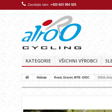
Zavolejte nám:
+420 603 984 925
KATEGORIE
VŠICHNI VÝROBCI
SL
Náboje
Road, Gravel, MTB -DISC
SOUL-Koza