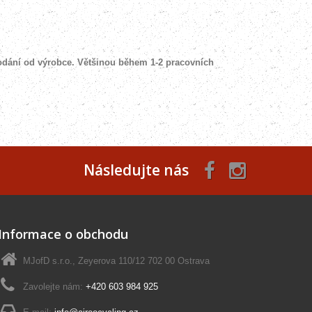
odání od výrobce. Většinou během 1-2 pracovních
Následujte nás
Informace o obchodu
MJofD s.r.o., Zeyerova 110/12 702 00 Ostrava
Zavolejte nám:
+420 603 984 925