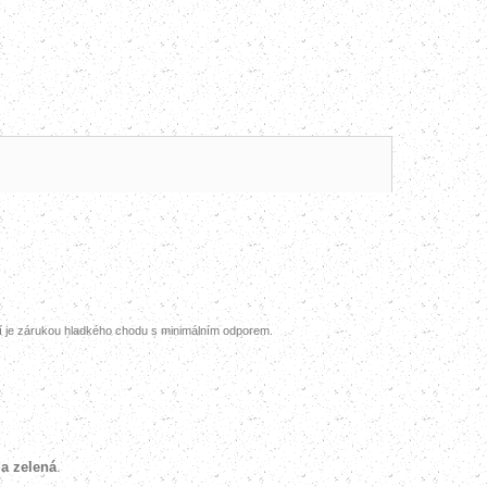
ní je zárukou hladkého chodu s minimálním odporem.
 a zelená
.