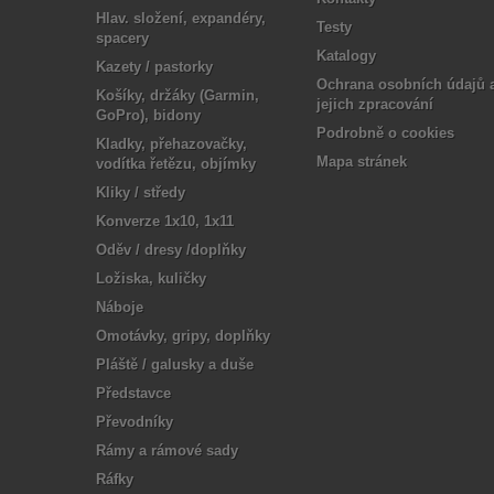
Hlav. složení, expandéry,
Testy
spacery
Katalogy
Kazety / pastorky
Ochrana osobních údajů 
Košíky, držáky (Garmin,
jejich zpracování
GoPro), bidony
Podrobně o cookies
Kladky, přehazovačky,
Mapa stránek
vodítka řetězu, objímky
Kliky / středy
Konverze 1x10, 1x11
Oděv / dresy /doplňky
Ložiska, kuličky
Náboje
Omotávky, gripy, doplňky
Pláště / galusky a duše
Představce
Převodníky
Rámy a rámové sady
Ráfky