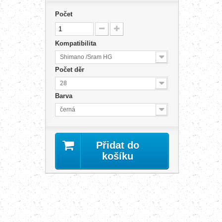
Počet
Kompatibilita
Shimano /Sram HG
Počet děr
28
Barva
černá
Přidat do
košíku