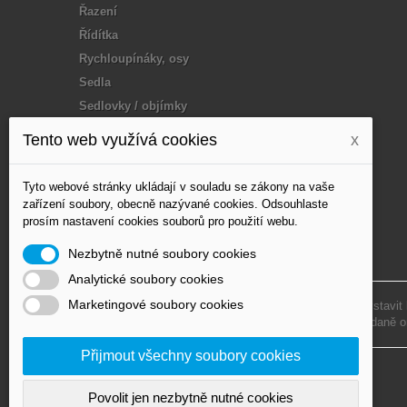
Řazení
Řídítka
Rychloupínáky, osy
Sedla
Sedlovky / objímky
Tuning / doplňky
Tento web využívá cookies
x
Vidlice
Vosk, mazání
Tyto webové stránky ukládají v souladu se zákony na vaše
Výplet - paprsky
zařízení soubory, obecně nazývané cookies. Odsouhlaste
prosím nastavení cookies souborů pro použití webu.
Zapletená kola, Disc,
loukoťe
Nezbytně nutné soubory cookies
Analytické soubory cookies
Marketingové soubory cookies
Podle zákona o evidenci tržeb je prodávající povinen vystavit
Zároveň je povinen zaevidovat přijatou tržbu u správce daně o
Přijmout všechny soubory cookies
© 2020 MJofD s.r.o. – All Rights Reserved
Povolit jen nezbytně nutné cookies