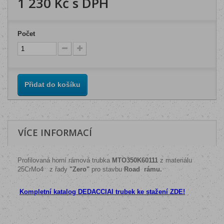
1 230 Kč
s DPH
Počet
Přidat do košíku
VÍCE INFORMACÍ
Profilovaná horní rámová trubka
MTO350K60111
z materiálu
25CrMo4
z
řady
"Zero"
pro stavbu
Road rámu.
Kompletní katalog DEDACCIAI trubek ke stažení ZDE!