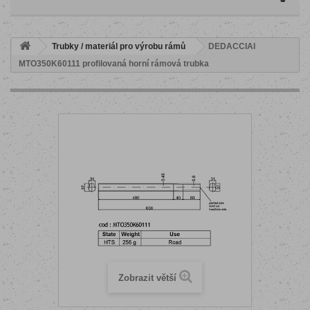
Trubky / materiál pro výrobu rámů
DEDACCIAI
MTO350K60111 profilovaná horní rámová trubka
Zobrazit větší