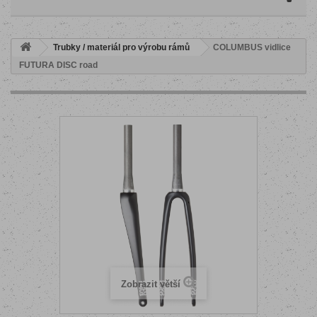
Trubky / materiál pro výrobu rámů
COLUMBUS vidlice
FUTURA DISC road
Zobrazit větší