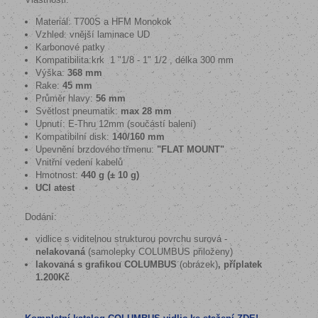
Materiál: T700S a HFM Monokok
Vzhled: vnější laminace UD
Karbonové patky
Kompatibilita:krk 1 "1/8 - 1" 1/2 , délka 300 mm
Výška:
368 mm
Rake:
45 mm
Průměr hlavy:
56 mm
Světlost pneumatik:
max 28 mm
Upnutí: E-Thru 12mm (součástí balení)
Kompatibilní disk:
140/160 mm
Upevnění brzdového třmenu:
"FLAT MOUNT"
Vnitřní vedení kabelů
Hmotnost:
440 g (± 10 g)
UCI atest
Dodání:
vidlice s viditelnou strukturou povrchu surová -
nelakovaná
(samolepky COLUMBUS přiloženy)
lakovaná s grafikou COLUMBUS
(obrázek)
, příplatek
1.200Kč