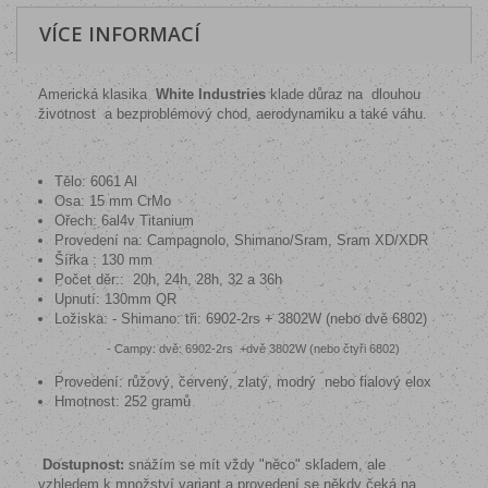
VÍCE INFORMACÍ
Americká klasika
White Industries
klade důraz na dlouhou
životnost a bezproblémový chod, aerodynamiku a také váhu.
Tělo: 6061 Al
Osa: 15 mm CrMo
Ořech: 6al4v Titanium
Provedení na: Campagnolo, Shimano/Sram, Sram XD/XDR
Šířka : 130 mm
Počet děr:: 20h, 24h, 28h, 32 a 36h
Upnutí: 130mm QR
Ložiska: - Shimano: tři: 6902-2rs + 3802W (nebo dvě 6802)
- Campy: dvě: 6902-2rs +dvě 3802W (nebo čtyři 6802)
Provedení: růžový, červený, zlatý, modrý nebo fialový elox
Hmotnost: 252 gramů
Dostupnost:
snažím se mít vždy "něco" skladem, ale
vzhledem k množství variant a provedení se někdy čeká na