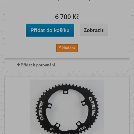
6 700 Kč
Přidat do košíku
Zobrazit
Skladem
Přidat k porovnání