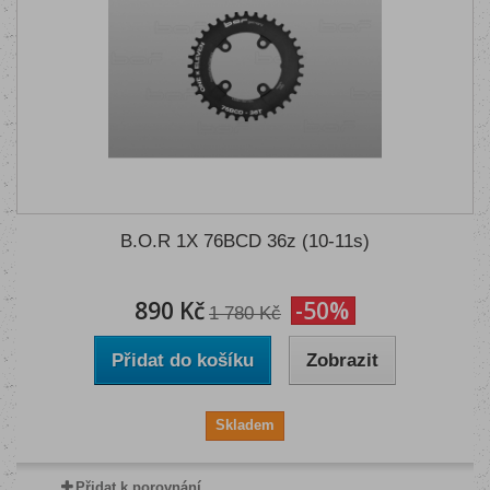
B.O.R 1X 76BCD 36z (10-11s)
890 Kč
-50%
1 780 Kč
Přidat do košíku
Zobrazit
Skladem
Přidat k porovnání