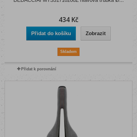
DEDACCIAI MTS31710200Z hlavová trubka Ø...
434 Kč
Přidat do košíku
Zobrazit
Skladem
Přidat k porovnání