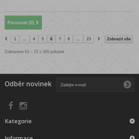
Porovnat (
0
)
1
...
4
5
6
7
8
...
23
Zobrazit vše
Zobrazeno 61 – 72 z 265 položek
Odběr novinek
Kategorie
Informace