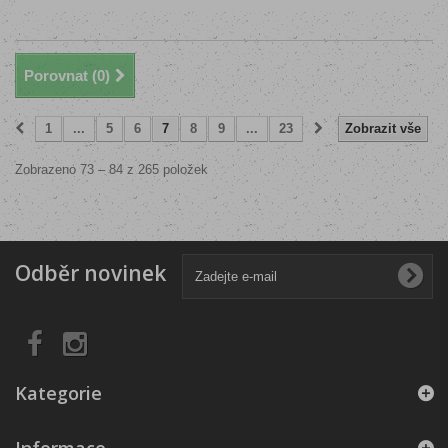
Porovnat (
0
)
1
...
5
6
7
8
9
...
23
Zobrazit vše
Zobrazeno 73 – 84 z 265 položek
Odběr novinek
Kategorie