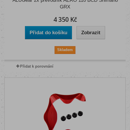
ALUGear 2x převodník AERO 110 BCD Shimano
GRX
4 350 Kč
Přidat do košíku
Zobrazit
Skladem
Přidat k porovnání