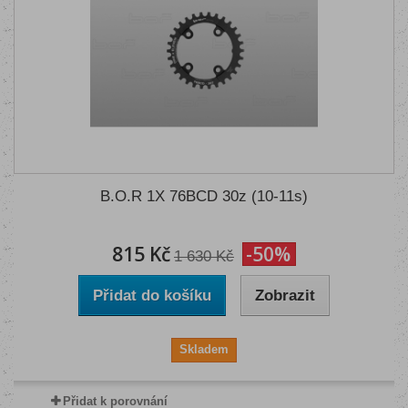
B.O.R 1X 76BCD 30z (10-11s)
815 Kč
-50%
1 630 Kč
Přidat do košíku
Zobrazit
Skladem
Přidat k porovnání