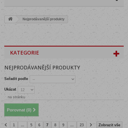
Nejprodávanější produkty
KATEGORIE
NEJPRODÁVANĚJŠÍ PRODUKTY
Seřadit podle
Ukázat
na stránku
Porovnat (
0
)
1
...
5
6
7
8
9
...
23
Zobrazit vše