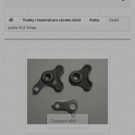
Trubky / materiál pro výrobu rámů
Patky
Zadní
patka X12 Tange
Zobrazit větší