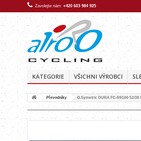
Zavolejte nám:
+420 603 984 925
KATEGORIE
VŠICHNI VÝROBCI
SL
Převodníky
O.Symetric DURA FC-R9100 52/38 li