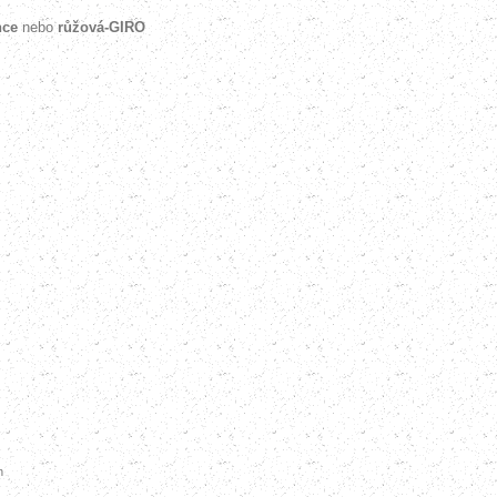
nce
nebo
růžová-GIRO
h