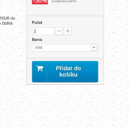
-50%
6 500 Kč
s DPH
TOUR de
Počet
o DURA-
Barva
zlatá
Přidat do
košíku