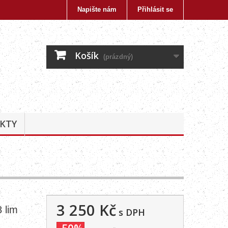
Napište nám
Přihlásit se
Košík
(prázdný)
KTY
3 250 Kč
 lim
s DPH