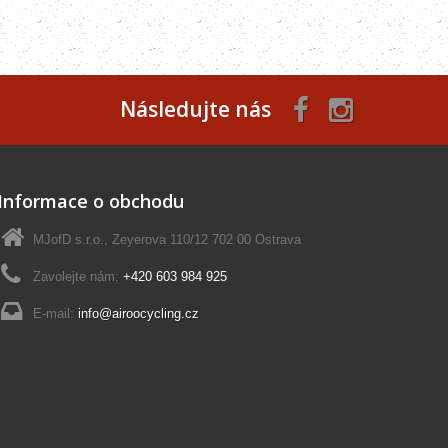
Následujte nás
Informace o obchodu
MJofD s.r.o., Zeyerova 110/12 702 00 Ostrava
Zavolejte nám:
+420 603 984 925
E-mail:
info@airoocycling.cz