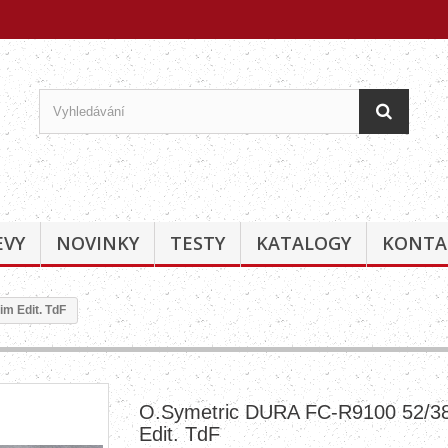
EVY
NOVINKY
TESTY
KATALOGY
KONTA
m Edit. TdF
O.Symetric DURA FC-R9100 52/38
Edit. TdF