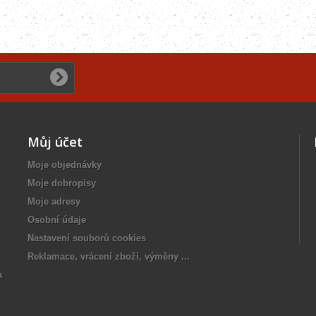
Můj účet
Moje objednávky
Moje dobropisy
Moje adresy
Osobní údaje
Nastavení souborů cookies
Reklamace, vrácení zboží, výměny ...
a