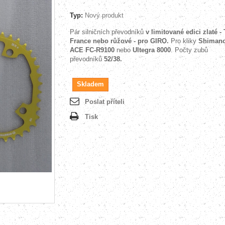
Typ:
Nový produkt
Pár silničních převodníků
v limitované edici
zlaté -
France
nebo
růžové - pro GIRO
.
Pro kliky
Shiman
ACE FC-R9100
nebo
Ultegra 8000
. Počty zubů
převodníků
52/38.
Skladem
Poslat příteli
Tisk