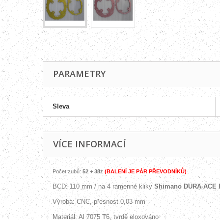
PARAMETRY
Sleva
VÍCE INFORMACÍ
Počet zubů:
52 + 3
8
z
(BALENÍ JE PÁR PŘEVODNÍKŮ)
BCD: 110 mm / na 4 ramenné kliky
Shimano
DURA-ACE 
Výroba: CNC, přesnost 0,03 mm
Materiál: Al 7075 T6, tvrdě eloxováno