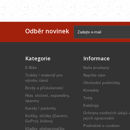
Odběr novinek
Kategorie
Informace
E-Bike
Naše prodejny
Trubky / materiál pro
Napište nám
výrobu rámů
Obchodní podmínky
Brzdy a příslušenství
Kontakty
Hlav. složení, expandéry,
Testy
spacery
Katalogy
Kazety / pastorky
Ochrana osobních údajů 
Košíky, držáky (Garmin,
jejich zpracování
GoPro), bidony
Podrobně o cookies
Kladky, přehazovačky,