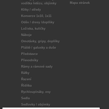
Mapa stránek
vodítka řetězu, objímky
Kliky / středy
Konverze 1x10, 1x11
Oděv / dresy /doplňky
Ložiska, kuličky
Náboje
Omotávky, gripy, doplňky
Pláště / galusky a duše
Představce
Převodníky
Rámy a rámové sady
Ráfky
Řazení
Řídítka
Rychloupínáky, osy
Sedla
Sedlovky / objímky