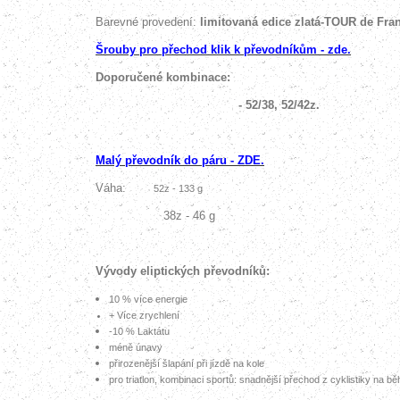
Barevné provedení:
limitovaná edice zlatá-
TOUR de Fra
Šrouby pro přechod klik k převodníkům - zde.
Doporučené kombinace:
- 52/38,
52/42
z.
Malý převodník do páru - ZDE.
Váha:
52z - 133 g
38z - 46 g
Vývody eliptických převodníků:
10 % více energie
+ Více zrychlení
-10 % Laktátu
méně únavy
přiroze
nější šlapání při jízdě na kole
pro triatlon, kombinaci sportů: snadnější přechod z cyklistiky na bě