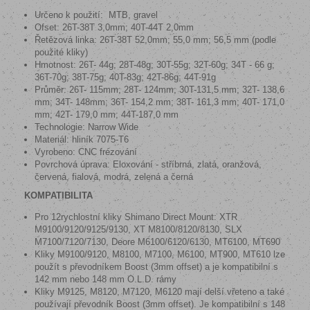
Určeno k použití: MTB, gravel
Ofset: 26T-38T 3,0mm; 40T-44T 2,0mm
Řetězová linka: 26T-38T 52,0mm; 55,0 mm; 56,5 mm (podle
použité kliky)
Hmotnost: 26T- 44g; 28T-48g; 30T-55g; 32T-60g; 34T - 66 g;
36T-70g; 38T-75g; 40T-83g; 42T-86g; 44T-91g
Průměr: 26T- 115mm; 28T- 124mm; 30T-131,5 mm; 32T- 138,6
mm; 34T- 148mm; 36T- 154,2 mm; 38T- 161,3 mm; 40T- 171,0
mm; 42T- 179,0 mm; 44T-187,0 mm
Technologie: Narrow Wide
Materiál: hliník 7075-T6
Vyrobeno: CNC frézování
Povrchová úprava:
Eloxování - stříbrná, zlatá, oranžová,
červená, fialová, modrá, zelená a černá
KOMPATIBILITA
Pro 12rychlostní kliky Shimano Direct Mount: XTR
M9100/9120/9125/9130, XT M8100/8120/8130, SLX
M7100/7120/7130, Deore M6100/6120/6130, MT6100, MT690
Kliky M9100/9120, M8100, M7100, M6100, MT900, MT610 lze
použít s převodníkem Boost (3mm offset) a je kompatibilní s
142 mm nebo 148 mm O.L.D. rámy
Kliky M9125, M8120, M7120, M6120 mají delší vřeteno a také
používají převodník Boost (3mm offset). Je kompatibilní s 148