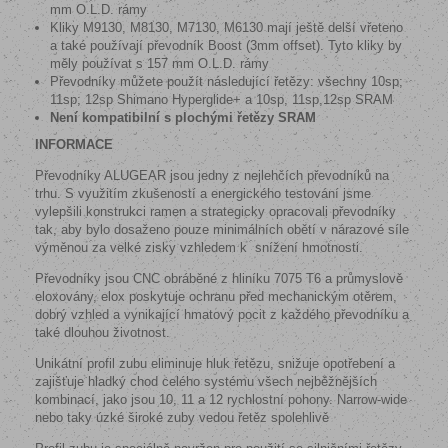
mm O.L.D. rámy
Kliky M9130, M8130, M7130, M6130 mají ještě delší vřeteno
a také používají převodník Boost (3mm offset). Tyto kliky by
měly používat s 157 mm O.L.D. rámy
Převodníky můžete použít následující řetězy: všechny 10sp;
11sp; 12sp Shimano Hyperglide+ a 10sp, 11sp,12sp SRAM
Není kompatibilní s plochými řetězy SRAM
INFORMACE
Převodníky ALUGEAR jsou jedny z nejlehčích převodníků na
trhu. S využitím zkušeností a energického testování jsme
vylepšili konstrukci ramen a strategicky opracovali převodníky
tak, aby bylo dosaženo pouze minimálních obětí v nárazové síle
výměnou za velké zisky vzhledem k
snížení hmotnosti.
Převodníky jsou CNC obráběné z hliníku 7075 T6 a průmyslově
eloxovány, elox poskytuje ochranu před mechanickým otěrem,
dobrý vzhled a vynikající hmatový pocit z každého převodníku a
také dlouhou životnost.
Unikátní profil zubu eliminuje hluk řetězu, snižuje opotřebení a
zajišťuje hladký chod celého systému všech nejběžnějších
kombinací, jako jsou 10, 11 a 12 rychlostní pohony. Narrow-wide
nebo taky úzké široké zuby vedou řetěz spolehlivě