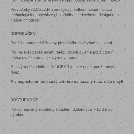
Profil zubu je speciálně navržen pro použití se silničními řetězy
Převodníky ALUGEAR jsou nejlepší volbou, pokud hledáte
technologicky spolehlivé převodníky s jedinečným designem a
nízkou hmotností
DOPORUČENÍ
Použijte standardní šrouby převodníku dodávané s klikami
Pro nejlepší zabezpečení řetězu doporučujeme použít zadní
přehazovačku se spojkovým systémem
S novým převodníkem ALUGEAR je také dobré použít nový
řetěz
A v neposlední řadě čistý a dobře namazaný řetěz dělá divy!!
DOSTUPNOST:
Pokud nejsou převodníky skladem, dodání cca 7-10 dní od
výrobce.