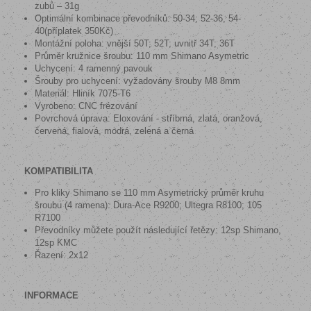
zubů – 31g
Optimální kombinace převodníků: 50-34; 52-36, 54-
40(příplatek 350Kč)
Montážní poloha: vnější 50T; 52T; uvnitř 34T; 36T
Průměr kružnice šroubu: 110 mm Shimano Asymetric
Uchycení: 4 ramenný pavouk
Šrouby pro uchycení: vyžadovány šrouby M8 8mm
Materiál: Hliník 7075-T6
Vyrobeno: CNC frézování
Povrchová úprava:
Eloxování - stříbrná, zlatá, oranžová,
červená, fialová, modrá, zelená a černá
KOMPATIBILITA
Pro kliky Shimano se 110 mm Asymetrický průměr kruhu
šroubu (4 ramena): Dura-Ace R9200; Ultegra R8100; 105
R7100
Převodníky můžete použít následující řetězy: 12sp Shimano,
12sp KMC
Řazení: 2x12
INFORMACE