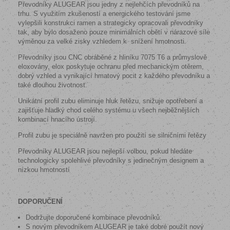
Převodníky ALUGEAR jsou jedny z nejlehčích převodníků na
trhu. S využitím zkušeností a energického testování jsme
vylepšili konstrukci ramen a strategicky opracovali převodníky
tak, aby bylo dosaženo pouze minimálních obětí v nárazové síle
výměnou za velké zisky vzhledem k
snížení hmotnosti.
Převodníky jsou CNC obráběné z hliníku 7075 T6 a průmyslově
eloxovány, elox poskytuje ochranu před mechanickým otěrem,
dobrý vzhled a vynikající hmatový pocit z každého převodníku a
také dlouhou životnost.
Unikátní profil zubu eliminuje hluk řetězu, snižuje opotřebení a
zajišťuje hladký chod celého systému u všech nejběžnějších
kombinací hnacího ústrojí.
Profil zubu je speciálně navržen pro použití se silničními řetězy
Převodníky ALUGEAR jsou nejlepší volbou, pokud hledáte
technologicky spolehlivé převodníky s jedinečným designem a
nízkou hmotností
DOPORUČENÍ
Dodržujte doporučené kombinace převodníků.
S novým převodníkem ALUGEAR je také dobré použít nový