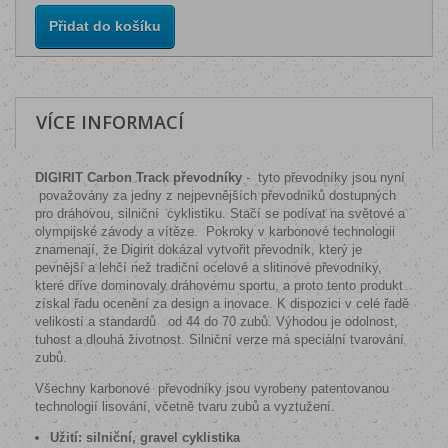
Přidat do košíku
VÍCE INFORMACÍ
DIGIRIT Carbon Track převodníky
-
tyto převodníky jsou nyní
považovány za jedny z nejpevnějších převodníků dostupných
pro dráhovou, silniční cyklistiku. Stačí se podívat na světové a
olympijské závody a vítěze.
Pokroky v karbonové technologii
znamenají, že Digirit dokázal vytvořit převodník, který je
pevnější a lehčí než tradiční ocelové a slitinové převodníky,
které dříve dominovaly dráhovému sportu, a proto tento produkt
získal řadu ocenění za design a inovace. K dispozici v celé řadě
velikostí a standardů
od 44 do 70 zubů. Výhodou je odolnost,
tuhost a dlouhá životnost. Silniční verze má speciální tvarování
zubů.
Všechny karbonové
převodníky jsou vyrobeny patentovanou
technologií lisování, včetně tvaru zubů a vyztužení.
Užití: silniční, gravel cyklistika