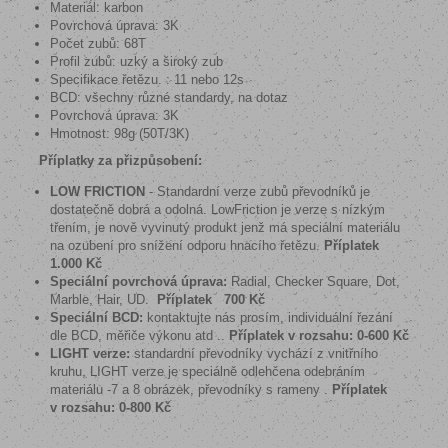
Materiál: karbon
Povrchová úprava: 3K
Počet zubů: 68T
Profil zubů: uzký a široký zub
Specifikace řetězu. : 11 nebo 12s
BCD: všechny různé standardy, na dotaz
Povrchová úprava: 3K
Hmotnost: 98g (50T/3K)
Příplatky za přizpůsobení:
LOW FRICTION
- Standardní verze zubů převodníků je
dostatečně dobrá a odolná. LowFriction je verze s nízkým
třením, je nově vyvinutý produkt jenž má speciální materiálu
na ozubení pro snížení odporu hnacího řetězu.
Příplatek
1.000 Kč
Speciální povrchová úprava:
Radial, Checker Square, Dot,
Marble, Hair, UD.
Příplatek 700 Kč
Speciální BCD:
kontaktujte nás prosím, individuální řezání
dle BCD, měřiče výkonu atd ..
Příplatek v rozsahu: 0-600 Kč
LIGHT verze:
standardní převodníky vychází z vnitřního
kruhu, LIGHT verze je speciálně odlehčena odebráním
materiálu -7 a 8 obrázek, převodníky s rameny .
Příplatek
v rozsahu: 0-800 Kč