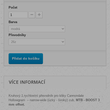
Počet
Barva
Převodníky
Přidat do košíku
VÍCE INFORMACÍ
Kruhový 1 rychlostní převodník pro kliky Cannondale
Hollowgram – narrow-wide (úzký - široký) zub,
MTB - BOOST 3
mm offset.