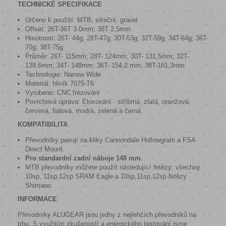
TECHNICKÉ SPECIFIKACE
Určeno k použití: MTB, silniční, gravel
Offset: 26T-36T 3.0mm; 38T 2,5mm
Hmotnost: 26T- 44g; 28T-47g; 30T-53g; 32T-59g; 34T-64g; 36T-
70g; 38T-75g
Průměr: 26T- 115mm; 28T- 124mm; 30T- 131,5mm; 32T-
138,6mm; 34T- 148mm; 36T- 154,2 mm; 38T-161,3mm
Technologie: Narrow Wide
Materiál: hliník 7075-T6
Vyrobeno: CNC frézování
Povrchová úprava:
Eloxování - stříbrná, zlatá, oranžová,
červená, fialová, modrá, zelená a černá
KOMPATIBILITA
Převodníky pasují na kliky Cannondale Hollowgram a FSA
Direct Mount.
Pro standardní zadní náboje 148 mm.
MTB převodníky můžete použít následující řetězy: všechny
10sp, 11sp,12sp SRAM Eagle a 10sp,11sp,12sp řetězy
Shimano.
INFORMACE
Převodníky ALUGEAR jsou jedny z nejlehčích převodníků na
trhu. S využitím zkušeností a energického testování jsme