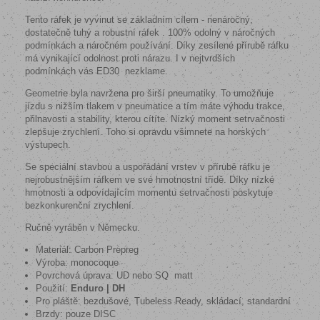
Tento ráfek je vyvinut se základním cílem - nenáročný,
dostatečně tuhý a robustní ráfek . 100% odolný v náročných
podmínkách a náročném používání.
Díky zesílené přírubě ráfku
má vynikající odolnost proti nárazu. I v nejtvrdších
podmínkách
vás ED30 nezklame.
Geometrie byla navržena pro širší pneumatiky.
To umožňuje
jízdu s nižším tlakem v pneumatice a tím máte výhodu trakce,
přilnavosti a stability, kterou cítíte.
Nízký moment setrvačnosti
zlepšuje zrychlení.
Toho si opravdu všimnete na horských
výstupech.
Se speciální stavbou a uspořádání vrstev v přírubě ráfku je
nejrobustnějším ráfkem ve své hmotnostní třídě. Díky nízké
hmotnosti a odpovídajícím momentu setrvačnosti poskytuje
bezkonkurenční zrychlení.
Ručně vyráběn v Německu.
Materiál: Carbon Prepreg
Výroba: monocoque
Povrchová úprava: UD nebo SQ matt
Použití:
Enduro | DH
Pro pláště: bezdušové, Tubeless Ready, skládací, standardní
Brzdy: pouze DISC