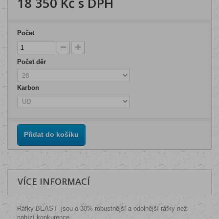
18 350 Kč
s DPH
Počet
Počet děr
Karbon
Přidat do košíku
VÍCE INFORMACÍ
Ráfky BEAST jsou o 30% robustnější a odolnější ráfky než
nabízí konkurence.