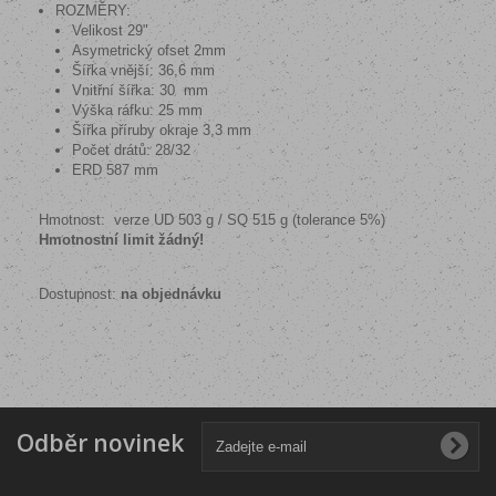
ROZMĚRY:
Velikost 29"
Asymetrický ofset 2mm
Šířka vnější: 36,6 mm
Vnitřní šířka: 30 mm
Výška ráfku: 25 mm
Šířka příruby okraje
3,3
mm
Počet drátů: 28/32
ERD 587 mm
Hmotnost: verze UD 503 g / SQ 515 g (tolerance 5%)
Hmotnostní limit žádný!
Dostupnost:
na objednávku
Odběr novinek