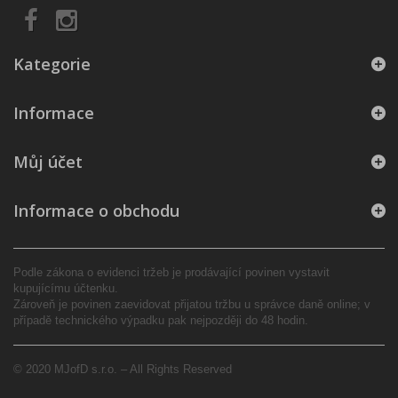
Kategorie
Informace
Můj účet
Informace o obchodu
Podle zákona o evidenci tržeb je prodávající povinen vystavit
kupujícímu účtenku.
Zároveň je povinen zaevidovat přijatou tržbu u správce daně online; v
případě technického výpadku pak nejpozději do 48 hodin.
© 2020 MJofD s.r.o. – All Rights Reserved