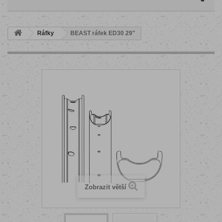
Ráfky
BEAST ráfek ED30 29"
Zobrazit větší