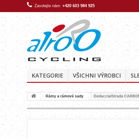
Zavolejte nám:
+420 603 984 925
KATEGORIE
VŠICHNI VÝROBCI
SL
Rámy a rámové sady
DedacciaiStrada CARBO