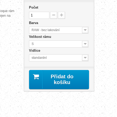
Počet
oque rám
ejen na
Barva
RAW - bez lakování
Velikost rámu
S
Vidlice
standardní
Přidat do
košíku