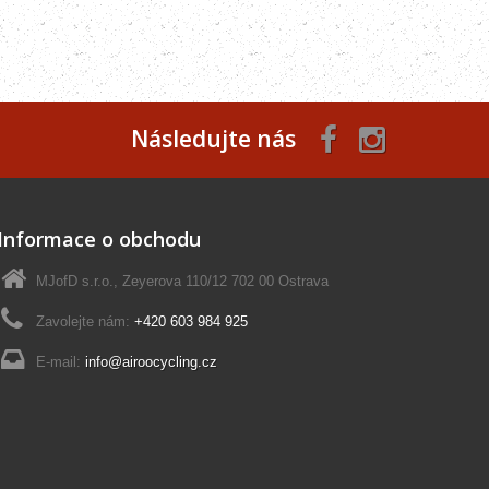
Následujte nás
Informace o obchodu
MJofD s.r.o., Zeyerova 110/12 702 00 Ostrava
Zavolejte nám:
+420 603 984 925
E-mail:
info@airoocycling.cz