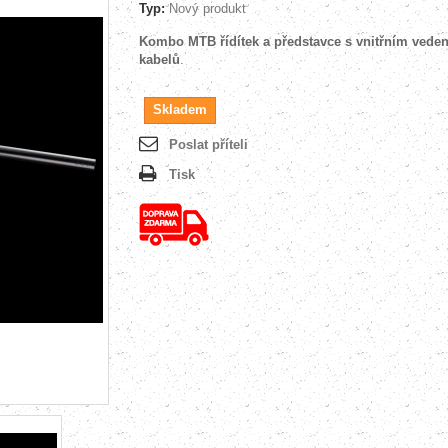
Typ:
Nový produkt
Kombo MTB řídítek a představce s vnitřním vede
kabelů
.
Skladem
Poslat příteli
Tisk