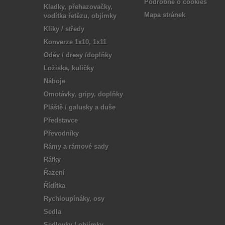
Podrobně o cookies
Kladky, přehazovačky,
Mapa stránek
vodítka řetězu, objímky
Kliky / středy
Konverze 1x10, 1x11
Oděv / dresy /doplňky
Ložiska, kuličky
Náboje
Omotávky, gripy, doplňky
Pláště / galusky a duše
Představce
Převodníky
Rámy a rámové sady
Ráfky
Řazení
Řídítka
Rychloupínáky, osy
Sedla
Sedlovky / objímky