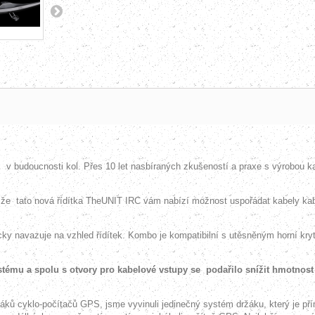
k
v
budoucnosti kol. Přes 10 let nasbíraných zkušeností a praxe s výrobou
, že
tato nová řídítka TheUNIT IRC vám nabízí možnost uspořádat kabely kab
ticky navazuje na vzhled řídítek. Kombo je kompatibilní s utěsněným horní k
tému a spolu s otvory pro kabelové vstupy se podařilo snížit hmotnost 
ů cyklo-počítačů GPS, jsme vyvinuli jedinečný systém držáku, který je přím