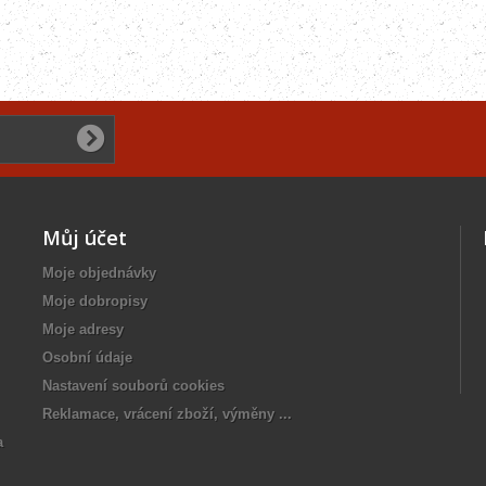
Můj účet
Moje objednávky
Moje dobropisy
Moje adresy
Osobní údaje
Nastavení souborů cookies
Reklamace, vrácení zboží, výměny ...
a