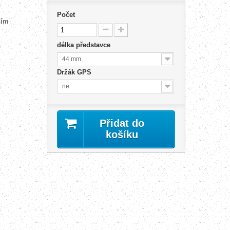
Počet
ním
délka představce
44 mm
Držák GPS
ne
Přidat do
košíku