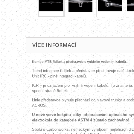
VÍCE INFORMACÍ
Kombo MTB řídítek a představce s vnitřním vedením kabelů
..
Trend integrace řídítek a představce představuje další kro
Unit IRC - plné integraci kabelů.
ICR – je označení pro
vnitřní vedení kabelů. To znamená
spodní straně řídítek.
Linie představce plynule přechází do hlavové trubky a op
ACROS.
U nové verze kokpitu díky přepracování upínacího sys
elektrokola do kategorie ASTM 4 zůstalo zachováno!
Spolu s Carbonworks, německým výrobcem nejlehčích držák