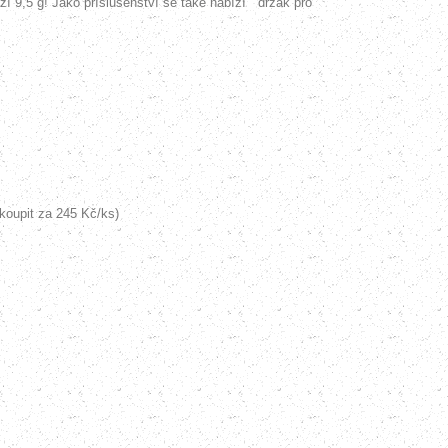
ží 9,5 g! Jako příslušenství se také nabízí
držák pro
koupit za 245 Kč/ks)