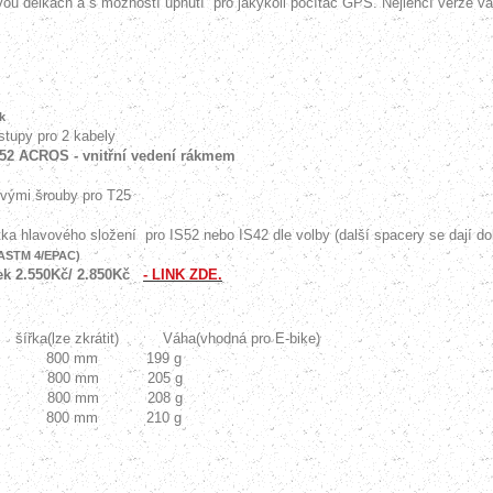
dvou délkách a s možností upnutí
pro jakýkoli počítač GPS. Nejlehčí verze vá
k
stupy pro 2 kabely
S52 ACROS - vnitřní vedení rákmem
vými šrouby pro T25
a hlavového složení pro IS52 nebo IS42 dle volby (další spacery se dají do
 ASTM 4/EPAC)
tek 2.550Kč/ 2.850Kč
- LINK ZDE.
í šířka(lze zkrátit)
Váha(vhodná pro E-bike)
800 mm 199 g
800 mm 205 g
800 mm 208 g
800 mm 210 g