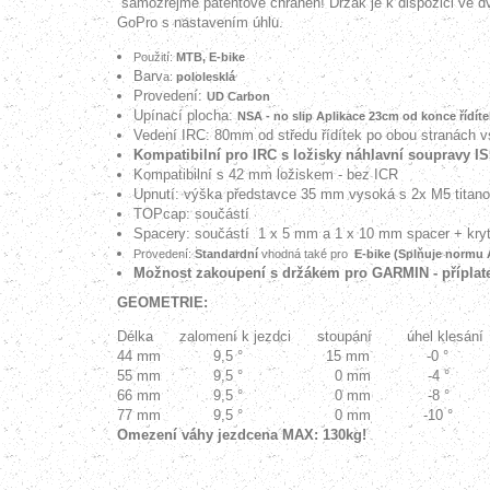
samozřejmě patentově chráněn! Držák je k dispozici ve 
GoPro s nastavením úhlu.
Použití:
MTB, E-bike
Barv
a:
pololesklá
Provedení:
UD Carbon
Upínací plocha:
NSA - no slip Aplikace 23cm od konce řídíte
Vedení IRC: 80mm od středu řídítek po obou stranách v
Kompatibilní pro IRC s ložisky náhlavní soupravy I
Kompatibilní s 42 mm ložiskem - bez ICR
Upnutí: výška představce 35 mm vysoká s 2x M5 titano
TOPcap: součástí
Spacery: součástí 1 x 5 mm a 1 x 10 mm spacer + krytk
Provedení:
Standardní
vhodná také pro
E-bike (Splňuje normu
Možnost zakoupení s držákem pro GARMIN - přípla
GEOMETRIE:
Délka zalomení k jezdci stoupání úhel klesán
44 mm 9,5 ° 15 mm -0 ° 
55 mm 9,5 ° 0 mm -4 ° 
66 mm 9,5 ° 0 mm -8 ° 
77 mm 9,5 ° 0 mm -10 ° 
Omezení váhy jezdcena MAX: 130kg!