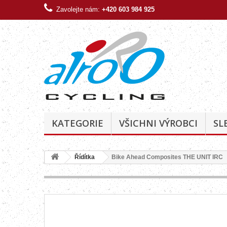
Zavolejte nám:
+420 603 984 925
KATEGORIE
VŠICHNI VÝROBCI
SL
Řídítka
Bike Ahead Composites THE UNIT IRC