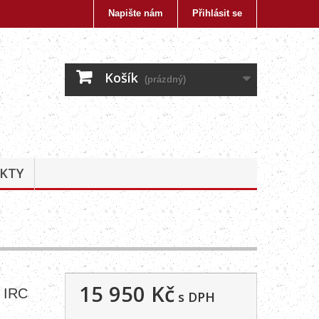
Napište nám
Přihlásit se
Košík
(prázdný)
KTY
15 950 Kč
 IRC
s DPH