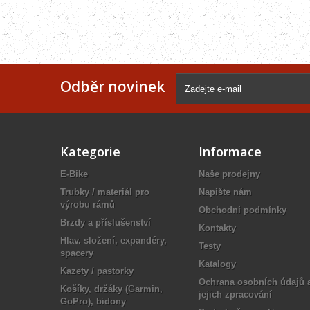
Odběr novinek
Kategorie
Informace
E-Bike
Naše prodejny
Trubky / materiál pro
Napište nám
výrobu rámů
Obchodní podmínky
Brzdy a příslušenství
Kontakty
Hlav. složení, expandéry,
Testy
spacery
Katalogy
Kazety / pastorky
Ochrana osobních údajů 
Košíky, držáky (Garmin,
jejich zpracování
GoPro), bidony