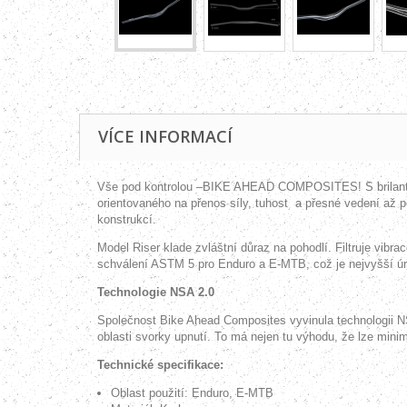
VÍCE INFORMACÍ
Vše pod kontrolou –BIKE AHEAD COMPOSITES! S brilantním
orientovaného na přenos síly, tuhost
a přesné vedení až p
konstrukcí.
Model Riser klade zvláštní důraz na pohodlí. Filtruje vibra
schválení ASTM 5 pro Enduro a E-MTB, což je nejvyšší úr
Technologie NSA 2.0
Společnost Bike Ahead Composites vyvinula technologii NSA
oblasti svorky upnutí. To má nejen tu výhodu, že lze minim
Technické specifikace:
Oblast použití: Enduro, E-MTB