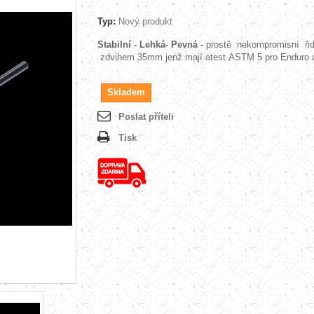
Typ:
Nový produkt
Stabilní - Lehká- Pevná -
prostě
nekompromisní řid
zdvihem 35mm jenž mají atest ASTM 5 pro Enduro
Skladem
Poslat příteli
Tisk