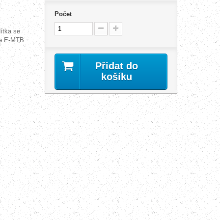
Počet
ítka se
 a E-MTB
Přidat do
košíku