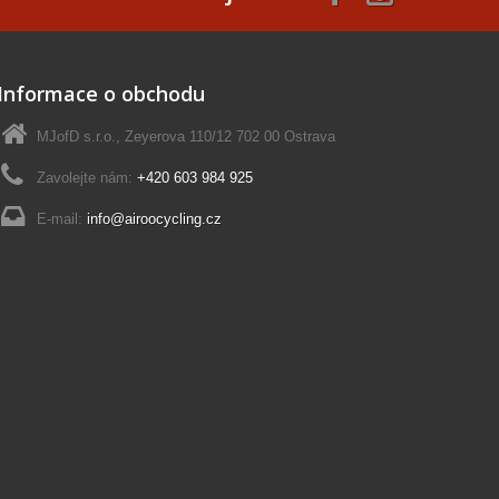
Informace o obchodu
MJofD s.r.o., Zeyerova 110/12 702 00 Ostrava
Zavolejte nám:
+420 603 984 925
E-mail:
info@airoocycling.cz