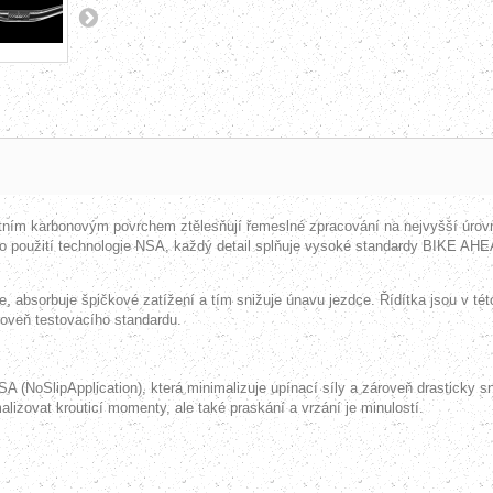
 karbonovým povrchem ztělesňují řemeslné zpracování na nejvyšší úrovni a
o použití technologie NSA, každý detail splňuje vysoké standardy BIKE AHEA
ce, absorbuje špičkové zatížení a tím snižuje únavu jezdce. Řídítka jsou v této
oveň testovacího standardu.
 (NoSlipApplication), která minimalizuje upínací síly a zároveň drasticky sn
alizovat krouticí momenty, ale také praskání a vrzání je minulostí.