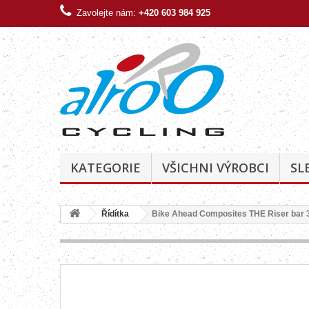
Zavolejte nám:
+420 603 984 925
KATEGORIE
VŠICHNI VÝROBCI
SL
Řídítka
Bike Ahead Composites THE Riser bar 