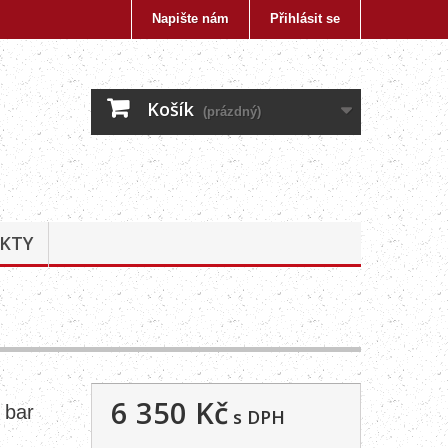
Napište nám
Přihlásit se
Košík
(prázdný)
KTY
6 350 Kč
 bar
s DPH