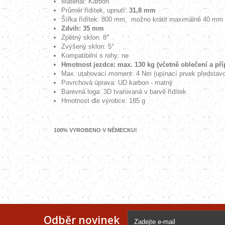
Materiál: Karbon
Průměr řídítek, upnutí:
31,8 mm
Šířka řídítek: 800 mm,
možno krátit maximálně 40 mm 
Zdvih: 35 mm
Zpětný sklon: 8°
Zvýšený sklon: 5°
Kompatibilní s rohy: ne
Hmotnost jezdce: max. 130 kg (včetně oblečení a př
Max. utahovací moment: 4 Nm (upínací prvek představc
Povrchová úprava: UD karbon - matný
Barevná loga: 3D tvarovaná v barvě řídítek
Hmotnost dle výrobce: 185 g
100% VYROBENO V NĚMECKU!
Odběr novinek