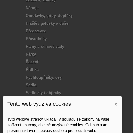
Ložiska, kuličky
Náboje
Omotávky, gripy, doplňky
Pláště / galusky a duše
Představce
Převodníky
Rámy a rámové sady
Ráfky
Řazení
Řídítka
Rychloupínáky, osy
Sedla
Sedlovky / objímky
Tuning / doplňky
Tento web využívá cookies
x
Vidlice
Vosk, mazání
Tyto webové stránky ukládají v souladu se zákony na vaše
Výplet - paprsky
zařízení soubory, obecně nazývané cookies. Odsouhlaste
prosím nastavení cookies souborů pro použití webu.
Zapletená kola, Disc,