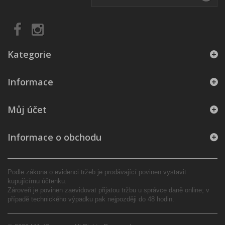
Kategorie
Informace
Můj účet
Informace o obchodu
Podle zákona o evidenci tržeb je prodávající povinen vystavit
kupujícímu účtenku.
Zároveň je povinen zaevidovat přijatou tržbu u správce daně online; v
případě technického výpadku pak nejpozději do 48 hodin.