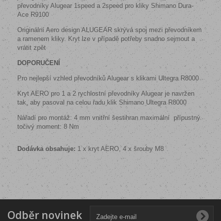
převodníky Alugear 1speed a 2speed pro kliky Shimano
Dura-
Ace R9100
Originální Aero design ALUGEAR skrývá spoj mezi převodníkem
a ramenem kliky. Kryt lze v případě potřeby snadno sejmout a
vrátit zpět
DOPORUČENÍ
Pro nejlepší vzhled převodníků Alugear s klikami Ultegra R8000
Kryt AERO pro 1 a 2 rychlostní převodníky Alugear je navržen
tak, aby pasoval na celou řadu klik Shimano Ultegra R8000
Nářadí pro montáž: 4 mm vnitřní šestihran maximální
přípustný
točivý moment: 8 Nm
Dodávka obsahuje:
1 x kryt AERO, 4 x šrouby M8
Odběr novinek