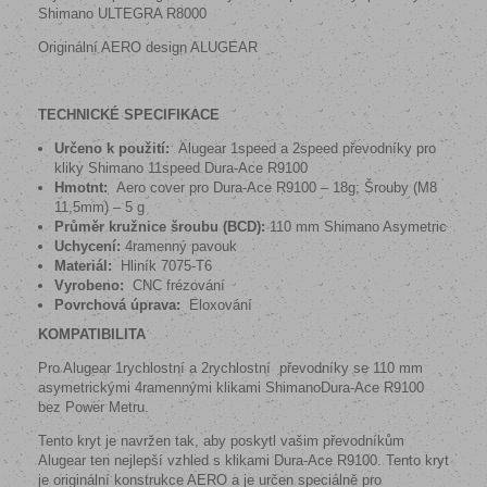
Shimano ULTEGRA R8000
Originální AERO design ALUGEAR
TECHNICKÉ SPECIFIKACE
Určeno k použití:
Alugear 1speed a 2speed převodníky pro
kliky Shimano 11speed
Dura-Ace R9100
Hmotnt:
Aero cover pro
Dura-Ace R9100
– 18g; Šrouby (M8
11,5mm) – 5 g
Průměr kružnice šroubu (BCD):
110 mm Shimano Asymetric
Uchycení:
4ramenný pavouk
Materiál:
Hliník 7075-T6
Vyrobeno:
CNC frézování
Povrchová úprava:
Eloxování
KOMPATIBILITA
Pro Alugear 1rychlostní a 2rychlostní
převodníky se 110 mm
asymetrickými 4ramennými klikami ShimanoDura-Ace R9100
bez Power Metru.
Tento kryt je navržen tak, aby poskytl vašim převodníkům
Alugear ten nejlepší vzhled s klikami Dura-Ace R9100. Tento kryt
je originální konstrukce AERO a je určen speciálně pro